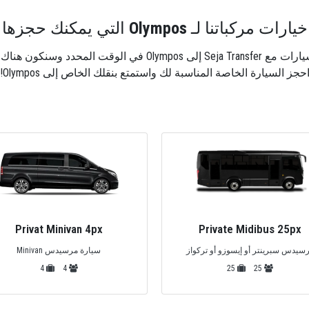
خيارات مركباتنا لـ
Olympos
التي يمكنك حجزها
جلك عندما تكون مستعدًا للنقل.
حجز السيارة الخاصة المناسبة لك واستمتع بنقلك الخاص إلى Olympos!
Premium Minivan 6px
Privat Minivan 4px
سيارة مرسيدس Minivan
تصميم VIP مرسيدس فيتو فيانو
6
6
4
4