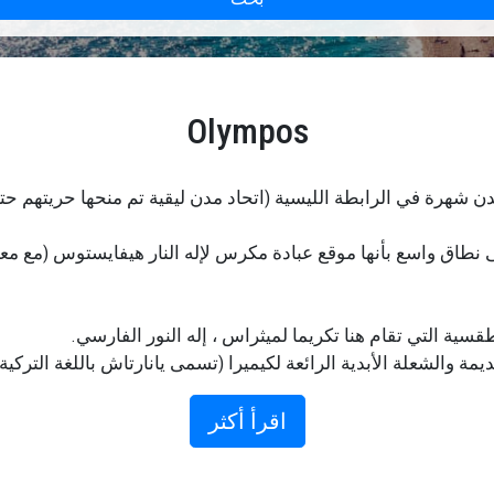
Olympos
شهرة في الرابطة الليسية (اتحاد مدن ليقية تم منحها حريتهم حتى ب
ى نطاق واسع بأنها موقع عبادة مكرس لإله النار هيفايستوس (مع مع
طقسية التي تقام هنا تكريما لميثراس ، إله النور الفارسي.
مة والشعلة الأبدية الرائعة لكيميرا (تسمى يانارتاش باللغة الترك
ة.
اقرأ أكثر
الاستراحة من مشاهدة معالم المدينة ، ويعد الشاطئ الطويل المغط