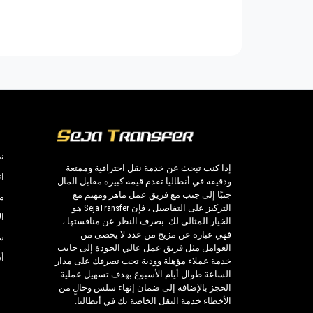
الخدمات العديدة التي نقدمها.
ension
Canario Pension Bungalow
ension
Chimera Yanartas Pension
عناوين خاصة في Olympos ، Olympos فنادق ، Olympos جولات ، تنظيم الأحداث وأي مكان آخر تريده داخل أو خارج Olympos.
m Kamp
Arcadia Hotel
i Hotel
Cirali Hera Hotel
سائق لنقل أكثر كفاءة من اختيارك ، سواء ف
 Hotel
Kervan Pension
# بولجادي # و خارج.
Pension
Plaj Otel
نص
إذا كنت تبحث عن خدمة نقل احترافية وممتعة
 Hotel
Den Lille Havfrue
ات
ودقيقة في أنطاليا تقدم قيمة كبيرة مقابل المال
جنبًا إلى جنب مع فريق عمل ماهر ومهتم مع
ension
Engin Pension
م
مع
Seja Transfer
مع أسطول سيارات مكون م
التركيز على التفاصيل ، فإن SejaTransfer هو
ا
 Keyif
Friends Pension
الخيار المثالي لك. بصرف النظر عن منافستها ،
فهي عبارة عن مزيج من عدد لا يحصى من
إعطاء الأولوية للتحكم والصرف الصحي.
س
 Monte
Hotel Bellerofon
العوامل مثل فريق عمل عالي الجودة إلى جانب
أ
خدمة عملاء مؤهلة وودية تحت تصرفك على مدار
 Hotel
Kiyi Pension
الساعة طوال أيام الأسبوع بهدف تسهيل عملية
الحجز بالإضافة إلى ضمان إنهاء سلس وخالٍ من
ension
Kutle Hotel
الأخطاء خدمة النقل الخاصة بك في أنطاليا.