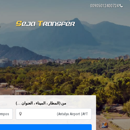
00905012400724
م
من (المطار ، الميناء ، العنوان ...)