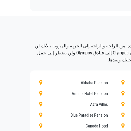
ي Olympos.
 فنادق إلى مطار أنطاليا هناك أسباب عديدة. من الراحة والراحة إلى الحرية والمرونة ، لأنك لن
تضيع أي وقت في اتباع الجداول الزمنية. سوف تتجنب أيضًا أي حواجز لغوية. سيتم نقلك أيضًا من الباب إلى الباب من فنادق Olympos إلى فنادق Olympos ولن تضطر إلى حمل
حلتك وبعدها.
ف الاقتصادية. عملاؤنا هم أولويتنا القصوى
Alibaba Pension
جال على مدى سنوات.
Armina Hotel Pension
Azra Villas
Blue Paradise Pension
لضوابط مستمرة من أجل ملاءمة التوظيف.
Canada Hotel
 ثقة كبيرة من أولئك الذين يحجزون إحدى