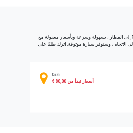
قالات من وإلى المطار والفندق ، وما إلى
سنساعدك في تنظيم رحلتك من المطار إلى أي منطقة مرغوبة في أنطاليا ، على بيل المثال ، إلى Olympos ، ومن Olympos إلى المطار ، بسهولة وسرعة وبأسعار معقولة مع
ليك طريقًا مريحًا وآمنًا من / إلى المطار إلى Olympos ، والعودة من Olympos ، وسنشير إلى الاتجاه ، وسنوفر سيارة موثوقة. اترك طلبًا على
Cirali
أسعار تبدأ من 80,00 €