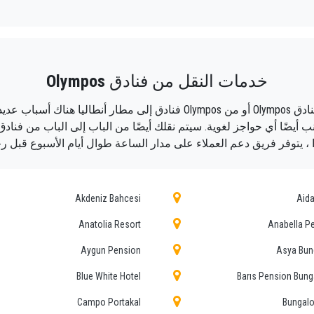
صة ، وبأسعار معقولة ، وسائقين محترفين وسيارات مريحة إلى أي مكان ف
ديل الجميل للمواصلات العامة من وإلى Olympos.
خدمات النقل من فنادق
Olympos
حسب وسائل النقل الأخرى ؛ من مطار أنطاليا إلى فنادق Olympos أو من Olympos
فر إلى فندقك في Olympos!
ًا ، يتوفر فريق دعم العملاء على مدار الساعة طوال أيام الأسبوع قبل ر
 ضمان خدمة احترافية للجميع ، وذلك بفضل أسعارنا الثابتة والظرو
وسائل الراحة والموظفين الذين يستحقون مهنتهم.
Akdeniz Bahcesi
Aida
يا بفضل احترافية الخدمات المقدمة والخبرة المكتسبة في هذا الم
Anatolia Resort
Anabella P
Aygun Pension
Asya Bun
اته إلى Olympos.
Blue White Hotel
Barıs Pension Bun
يقدمون لضيوفنا أقصى درجات الود والاحتراف ويخضعون كل عام 
Campo Portakal
Bungal
ني الذي يحكم الخدمة العامة لخطوط النقل المستقلة ، نحصل على