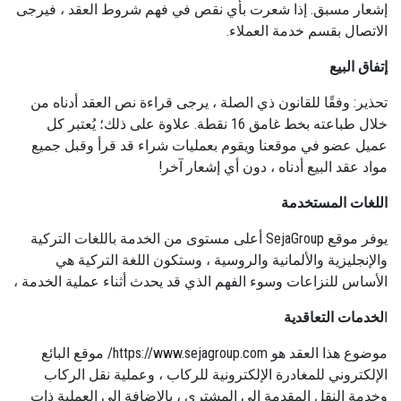
إشعار مسبق. إذا شعرت بأي نقص في فهم شروط العقد ، فيرجى
الاتصال بقسم خدمة العملاء.
إتفاق البيع
تحذير: وفقًا للقانون ذي الصلة ، يرجى قراءة نص العقد أدناه من
خلال طباعته بخط غامق 16 نقطة. علاوة على ذلك؛ يُعتبر كل
عميل عضو في موقعنا ويقوم بعمليات شراء قد قرأ وقبل جميع
مواد عقد البيع أدناه ، دون أي إشعار آخر!
اللغات المستخدمة
يوفر موقع SejaGroup أعلى مستوى من الخدمة باللغات التركية
والإنجليزية والألمانية والروسية ، وستكون اللغة التركية هي
الأساس للنزاعات وسوء الفهم الذي قد يحدث أثناء عملية الخدمة ،
ا
لخدمات التعاقدية
موضوع هذا العقد هو https://www.sejagroup.com/ موقع البائع
الإلكتروني للمغادرة الإلكترونية للركاب ، وعملية نقل الركاب
وخدمة النقل المقدمة إلى المشتري ، بالإضافة إلى العملية ذات