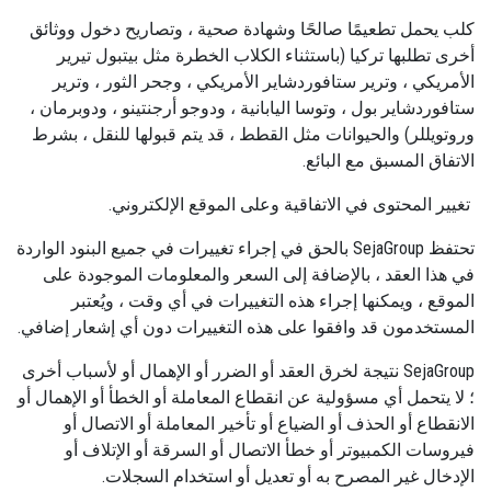
كلب يحمل تطعيمًا صالحًا وشهادة صحية ، وتصاريح دخول ووثائق
أخرى تطلبها تركيا (باستثناء الكلاب الخطرة مثل بيتبول تيرير
الأمريكي ، وترير ستافوردشاير الأمريكي ، وجحر الثور ، وترير
ستافوردشاير بول ، وتوسا اليابانية ، ودوجو أرجنتينو ، ودوبرمان ،
وروتويللر) والحيوانات مثل القطط ، قد يتم قبولها للنقل ، بشرط
الاتفاق المسبق مع البائع.
تغيير المحتوى في الاتفاقية وعلى الموقع الإلكتروني.
تحتفظ SejaGroup بالحق في إجراء تغييرات في جميع البنود الواردة
في هذا العقد ، بالإضافة إلى السعر والمعلومات الموجودة على
الموقع ، ويمكنها إجراء هذه التغييرات في أي وقت ، ويُعتبر
المستخدمون قد وافقوا على هذه التغييرات دون أي إشعار إضافي.
SejaGroup نتيجة لخرق العقد أو الضرر أو الإهمال أو لأسباب أخرى
؛ لا يتحمل أي مسؤولية عن انقطاع المعاملة أو الخطأ أو الإهمال أو
الانقطاع أو الحذف أو الضياع أو تأخير المعاملة أو الاتصال أو
فيروسات الكمبيوتر أو خطأ الاتصال أو السرقة أو الإتلاف أو
الإدخال غير المصرح به أو تعديل أو استخدام السجلات.