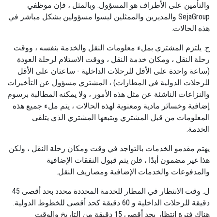
والتأمين على الأطراف هو المسؤول. وبالمثل ، فإن موظفي
SejaGroup والمديرين والممثلين ليسوا مسؤولين بشكل مباشر في
هذه الحالات.
ج. يلتزم المشتري بملء معلومات النقل والخدمة بنفسه ، ووقت
رحلة النقل ، ومكان خدمة النقل ، ووقت الاستلام لرحلة العودة
(ساعة واحدة على الأقل للرحلات الداخلية - ساعتان على الأقل
للرحلات الدولية في المطارات) ، المشتري مسؤول عن التأخيرات
والنزاعات الناشئة عن مثل هذه الأمور ، ولا يمكنه المطالبة برسوم
إضافية وخسائر مادية ومعنوية لهذه الحالات ، يتم ملء جميع هذه
المعلومات من قبل المشتري ويتبعها المشتري الذي يتلقى
الخدمة.
يهتم مقدمو الخدمات بالتواجد في وقت ومكان رحلة النقل ، ولكن
هذا غير مضمون أبدًا ، فلن يتم قبول النفقات الإضافية
والمدفوعات والخدمات الإضافية ومصاريف النقل.
ل. وقت الانتظار في المطار للخدمة المحددة محدد بحد أقصى 45
دقيقة للرحلات الداخلية و 60 دقيقة كحد أقصى للخطوط الدولية.
هناك فترة انتظار بحد أقصى 15 دقيقة من التاريخ والوقت