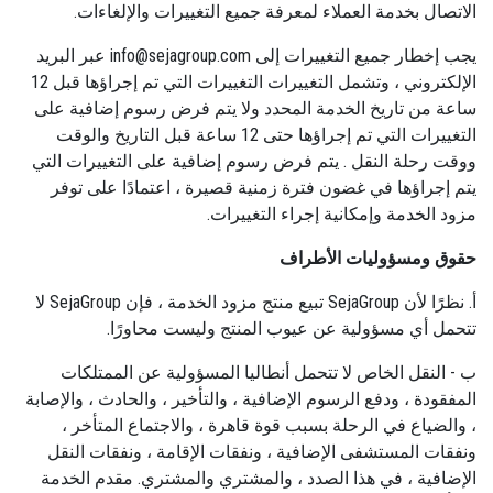
الاتصال بخدمة العملاء لمعرفة جميع التغييرات والإلغاءات.
يجب إخطار جميع التغييرات إلى
info@sejagroup.com
عبر البريد
الإلكتروني ، وتشمل التغييرات التغييرات التي تم إجراؤها قبل 12
ساعة من تاريخ الخدمة المحدد ولا يتم فرض رسوم إضافية على
التغييرات التي تم إجراؤها حتى 12 ساعة قبل التاريخ والوقت
ووقت رحلة النقل . يتم فرض رسوم إضافية على التغييرات التي
يتم إجراؤها في غضون فترة زمنية قصيرة ، اعتمادًا على توفر
مزود الخدمة وإمكانية إجراء التغييرات.
حقوق ومسؤوليات الأطراف
أ. نظرًا لأن SejaGroup تبيع منتج مزود الخدمة ، فإن SejaGroup لا
تتحمل أي مسؤولية عن عيوب المنتج وليست محاورًا.
ب - النقل الخاص لا تتحمل أنطاليا المسؤولية عن الممتلكات
المفقودة ، ودفع الرسوم الإضافية ، والتأخير ، والحادث ، والإصابة
، والضياع في الرحلة بسبب قوة قاهرة ، والاجتماع المتأخر ،
ونفقات المستشفى الإضافية ، ونفقات الإقامة ، ونفقات النقل
الإضافية ، في هذا الصدد ، والمشتري والمشتري. مقدم الخدمة