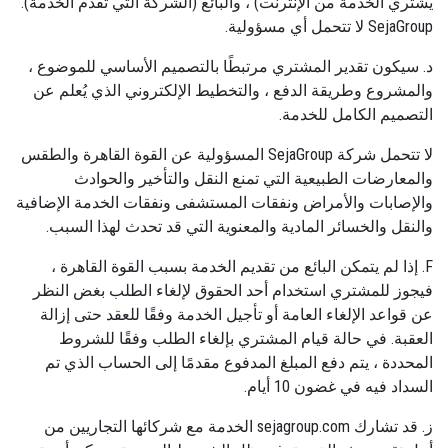
يشتري الخدمة من الإنترنت) ، والبائع (الشركة التي تقدم الخدمة).
SejaGroup لا تتحمل أي مسؤولية.
د. سيكون تقدير المشتري مرتبطًا بالتصميم الأساسي للموضوع ،
والمشروع وطريقة الدفع ، والتخطيط الإلكتروني الذي يُعلم عن
التصميم الكامل للخدمة.
لا تتحمل شركة SejaGroup المسؤولية عن القوة القاهرة والطقس
والمعارضات الطبيعية التي تمنع النقل والتأخير والحوادث
والإصابات والأمراض ونفقات المستشفى ونفقات الخدمة الإضافية
والنقل والخسائر المادية والمعنوية التي قد تحدث لهذا السبب.
F. إذا لم يتمكن البائع من تقديم الخدمة بسبب القوة القاهرة ،
فيجوز للمشتري استخدام أحد الحقوق لإلغاء الطلب بغض النظر
عن قواعد الإلغاء العامة أو تأجيل الخدمة وفقًا للعقد حتى إزالة
العقبة. في حالة قيام المشتري بإلغاء الطلب وفقًا للشروط
المحددة ، يتم دفع المبلغ المدفوع مقدمًا إلى الحساب الذي تم
السداد فيه في غضون 10 أيام.
ز. قد تشارك sejagroup.com الخدمة مع شركائها التجاريين من