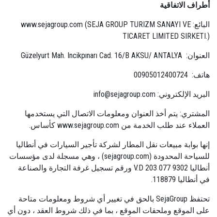
أطراف الاتفاقية
البائع: www.sejagroup.com (SEJA GROUP TURIZM SANAYI VE
TICARET LIMITED SIRKETI.)
العنوان: Güzelyurt Mah. Incikpınarı Cad. 16/B AKSU/ ANTALYA
هاتف: 00905012400724
البريد الإلكتروني:
info@sejagroup.com
المشتري: يتم أخذ العنوان ومعلومات الاتصال التي يستخدمها
العملاء عند طلب الخدمة من www.sejagroup.com كأساس.
إنها بوابة مبيعات نقل المطار لشركة تأجير السيارات في أنطاليا
للسياحة المحدودة (sejagroup.com) ، وهي مسجلة لدى مؤسسات
أنطاليا V.D 203 077 9302 ورقم تسجيل غرفة التجارة والصناعة
في أنطاليا 118879.
تحتفظ SejaGroup بالحق في تغيير أي شروط ومعلومات متاحة
على الموقع وملحقات الموقع ، بما في ذلك شروط العقد ، دون أي