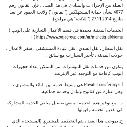
الصلة من الإجراءات والمبادئ. في هذا الصدد ، فإن القانون رقم
4077 بشأن حماية المستهلكين ("القانون") ولائحة العقود عن بعد
بتاريخ 27.11.2014 ("اللائحة" هي مراجع).
الخدمات المعنية محددة في قسم الأعمال التجارية على الويب (
https://www.sejagroup.com/ar/manatiq-alkhidma ) ؛
نقل المطار ، نقل الفندق ، نقل عيادة المستشفى ، سفر الأعمال ،
جولات المدينة ، تأجير السيارات مع سائق ،
يتكون من خدمات نقل المؤتمرات. من الممكن إعداد حجوزات
الويب كإقامة مع التوجيه عبر الإنترنت.
أ. PrivateTransfertalya هي وسيط خدمة بين البائع والمشتري ،
وهي عبارة عن كتالوج وتبادل وخدمة جماعية.
ب. مع توفير هذه الخدمة ، ينبغي تفضيل متلقي الخدمة للمشاركة
في تقديم الخدمة وقبولها.
ج. بموجب هذا العقد ، يتم التخطيط للمشتري (المستخدم الذي