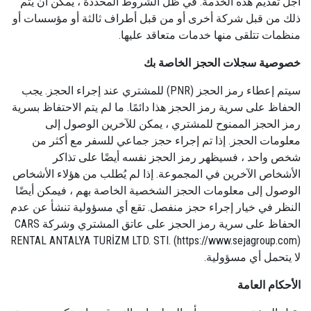
أجل تقديم هذه الخدمة. في ظل الشروط المحددة ، يمكن أن يتم
ذلك من قبل شركة أخرى أو من قبل أطراف ثالثة أو مؤسسات أو
منظمات تتلقى منها خدمات متعاقد عليها.
خصوصية سجلات الحجز الخاصة بك
سيتم إعطاء رمز الحجز (PNR) للمشتري عند إجراء الحجز. يجب
الحفاظ على سرية رمز الحجز هذا دائمًا. ما لم يتم الاحتفاظ بسرية
رمز الحجز الممنوح للمشتري ، يمكن للآخرين الوصول إلى
معلومات الحجز. إذا تم إجراء حجز جماعي للسفر مع أكثر من
شخص واحد ، فسيظهر رمز الحجز نفسه أيضًا على تذاكر
الأشخاص الآخرين في المجموعة. إذا لم يُطلب من هؤلاء الأشخاص
الوصول إلى معلومات الحجز الشخصية الخاصة بهم ، فيمكن أيضًا
النظر في خيار إجراء حجز منفصل. تقع أي مسؤولية تنشأ عن عدم
الحفاظ على سرية رمز الحجز على عاتق المشتري وشركة CARS
RENTAL ANTALYA TURİZM LTD. STI. (https://www.sejagroup.com)
لا يتحمل أي مسؤولية.
الأحكام العامة