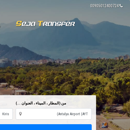
00905012400724
م
من (المطار ، الميناء ، العنوان ...)