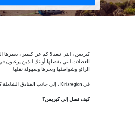
العطلات التي يفضلها أولئك الذين يرغبون في
الرائع وشواطئها وبحرها وسهولة نقلها.
في Kirisregion ، إلى جانب الفنادق الشاملة كليًا من فئة الخمس نجوم ، توجد أيضًا فنادق وقرى للعطلات ومعاشات تقاعدية تناسب جميع أنواع الميزانيات.
كيف تصل إلى كيريس؟
سيكون أفضل حل لرحلة سهلة ومريحة من مطا
أسطولنا من المركبات الحديثة المتاحة من م
كيريس لأغراضك الشخصية أو التجارية. توفر