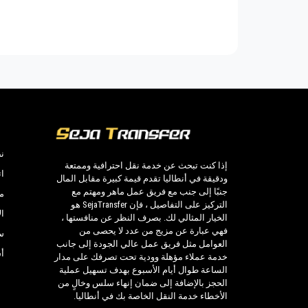
الخدمات العديدة التي نقدمها.
amyuva
Ilimyra Hotel
 Hotel
Larissa Sultans Beach
عناوين خاصة في Kiris ، Kiris فنادق ، Kiris جولات ، تنظيم الأحداث وأي مكان آخر تريده داخل أو خارج Kiris.
o Park
Naturland Aqua Resort
amyuva
Rizzi Hotel
لنقل أكثر كفاءة من اختيارك ، سواء في الدا
 Kemer
Stardust Resort
# بولجادي # و خارج.
aselis
Zena Resort Hotel
نص
إذا كنت تبحث عن خدمة نقل احترافية وممتعة
Palace
Akka Hotels Claros
ات
ودقيقة في أنطاليا تقدم قيمة كبيرة مقابل المال
مخصصة في المركز التاريخي في جميع أنحاء Kiris وجولات شخصية في المناطق السياحية الرئيسية في Kiris ؛ كل هذا متا
جنبًا إلى جنب مع فريق عمل ماهر ومهتم مع
Planet
Daima Biz Hotel
م
سيارات مكون من أفضل السيارات ، لا تشوب
التركيز على التفاصيل ، فإن SejaTransfer هو
ا
المتطلبات من 1 إلى 54 ش
 Hotel
Kiris Starlight Hotel
الخيار المثالي لك. بصرف النظر عن منافستها ،
فهي عبارة عن مزيج من عدد لا يحصى من
الصحي.
س
h Club
Royal Towers Resort
العوامل مثل فريق عمل عالي الجودة إلى جانب
أ
خدمة عملاء مؤهلة وودية تحت تصرفك على مدار
الساعة طوال أيام الأسبوع بهدف تسهيل عملية
الحجز بالإضافة إلى ضمان إنهاء سلس وخالٍ من
الأخطاء خدمة النقل الخاصة بك في أنطاليا.