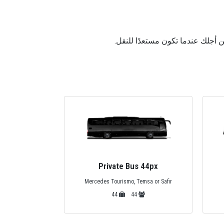
van 13px
Private Bus 44px
مرسيدس س
Mercedes Tourismo, Temsa or Safir
44
44