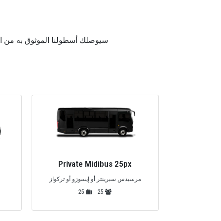
سيوصلك أسطولنا الموثوق به من السيارات مع Seja Transfer إلى Kiris في الوقت المحدد وسنكون هناك
Privat
Private Midibus 25px
يني فان
مرسيدس سبرينتر أو إيسوزو أو تركواز
25
25