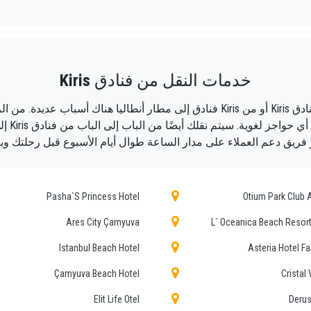
صة ، وبأسعار معقولة ، وسائقين محترفين وسيارات مريحة إلى أي مكان
بديل الجميل للمواصلات العامة من وإلى Kiris.
خدمات النقل من فنادق
Kiris
حسب وسائل النقل الأخرى ؛ من مطار أنطاليا إلى فنادق Kiris أو من Kiris فنادق إلى مط
افر إلى فندقك في Kiris!
 فريق دعم العملاء على مدار الساعة طوال أيام الأسبوع قبل رحلتك وبع
 ضمان خدمة احترافية للجميع ، وذلك بفضل أسعارنا الثابتة والظرو
وسائل الراحة والموظفين الذين يستحقون مهنتهم.
Pasha`S Princess Hotel
Otium Park Club
يا بفضل احترافية الخدمات المقدمة والخبرة المكتسبة في هذا الم
Ares City Çamyuva
L` Oceanica Beach Resort
Istanbul Beach Hotel
Asteria Hotel Fa
زاته إلى Kiris.
Çamyuva Beach Hotel
Cristal V
يقدمون لضيوفنا أقصى درجات الود والاحتراف ويخضعون كل عام 
Elit Life Otel
Derus
ني الذي يحكم الخدمة العامة لخطوط النقل المستقلة ، نحصل على