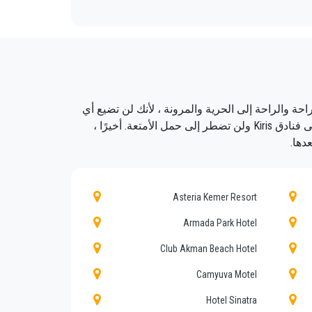
 في Kiris.
ار أنطاليا هناك أسباب عديدة. من الراحة والراحة إلى الحرية والمرونة ، لأنك لن تضيع أي
وقت في اتباع الجداول الزمنية. سوف تتجنب أيضًا أي حواجز لغوية. سيتم نقلك أيضًا من الباب إلى الباب من فنادق Kiris إلى فنادق Kiris ولن تضطر إلى حمل الأمتعة. أخيرًا ،
دها.
ف الاقتصادية. عملاؤنا هم أولويتنا القصوى
Asteria Kemer Resort
جال على مدى سنوات.
Armada Park Hotel
Club Akman Beach Hotel
Camyuva Motel
لضوابط مستمرة من أجل ملاءمة التوظيف.
Hotel Sinatra
 ثقة كبيرة من أولئك الذين يحجزون إحدى