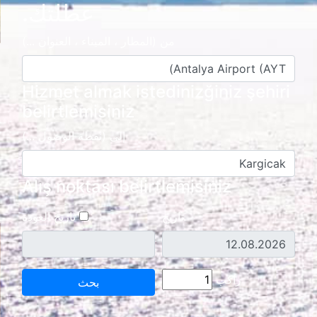
عطلتك.
من (المطار ، الميناء ، العنوان ...)
Hizmet almak istedinizğiniz şehiri
belirtlemisiniz
إلى (نقطة الوصول ...)
Alış noktası belirtlemisiniz
تاريخ
تاريخ العودة
راكب
بحث