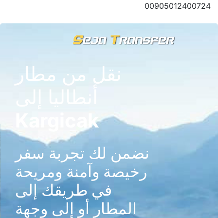
00905012400724
AR
حجوزاتي
EUR
€
نقل من مطار
أنطاليا إلى
Kargicak
نضمن لك تجربة سفر
رخيصة وآمنة ومريحة
في طريقك إلى
المطار أو إلى وجهة