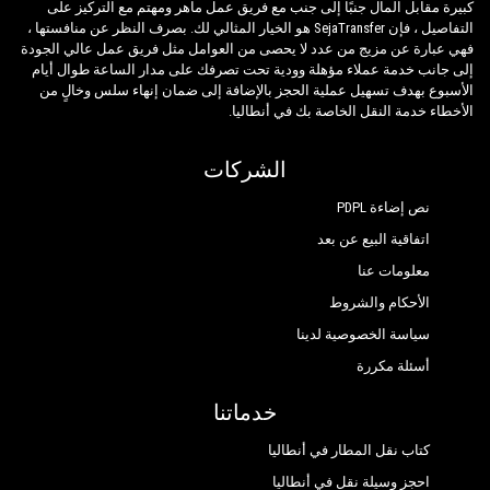
السيارات ، لا تشوبه شائبة في كل من التصميم
كبيرة مقابل المال جنبًا إلى جنب مع فريق عمل ماهر ومهتم مع التركيز على
Imperial Sunland Resort Spa
التفاصيل ، فإن SejaTransfer هو الخيار المثالي لك. بصرف النظر عن منافستها ،
والميكانيكا. تلبي سيارات السيدان والحافلات
Kromer Garden Hotel
فهي عبارة عن مزيج من عدد لا يحصى من العوامل مثل فريق عمل عالي الجودة
الصغيرة والحافلات الصغيرة المتطلبات من 1 إلى 54
إلى جانب خدمة عملاء مؤهلة وودية تحت تصرفك على مدار الساعة طوال أيام
Larissa Hotel Beldibi
شخصًا. تخضع المركبات التي يتم التحكم فيها
الأسبوع بهدف تسهيل عملية الحجز بالإضافة إلى ضمان إنهاء سلس وخالٍ من
الأخطاء خدمة النقل الخاصة بك في أنطاليا.
وتفتيشها بانتظام إلى التقييمات الدورية الخاصة بنا
Larissa Mare Beach
مع إعطاء الأولوية للتحكم والصرف الصحي.
الشركات
Larissa Park Hotel
نص إضاءة PDPL
Limoncello Garden
اتفاقية البيع عن بعد
Magic Sun Hotel
معلومات عنا
Marin Hotel
الأحكام والشروط
Matiate Hotel
سياسة الخصوصية لدينا
أسئلة مكررة
Matiate Park Hotel
خدماتنا
More Hotel Beldibi
كتاب نقل المطار في أنطاليا
Navy Blue Stars Hotel
احجز وسيلة نقل في أنطاليا