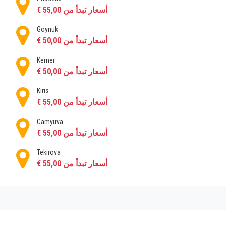
"Antique Phaselis" ، حيث يمكن الوصول إليها بالسيارة أو
أسعار تبدأ من 55,00 €
بالحافلة ولكن قد يكون ذلك صعبًا في موسم الذروة ، لذا فإن
أفضل خيار لك هو حجز نقل خاص.
Goynuk
أسعار تبدأ من 50,00 €
Göynük ، التي تقع على بعد عدة كيلومترات جنوب Beldibi ، لديها
أماكن تسوق إضافية وهي أيضًا نقطة انطلاق للتنزه في جبال
Kemer
طوروس على طول وادي Göynük ، حيث يمكنك الاتصال بمسار
أسعار تبدأ من 50,00 €
Lycian Way الأطول (والمغامرة).
لمحبي الرفاهية ، يمكنك الآن حجز سيارة VIP مع السائق
Kiris
واستكشاف المنطقة.
أسعار تبدأ من 55,00 €
أنطاليا في الشمال تحتوي على العديد من مناطق الجذب
Camyuva
بالإضافة إلى المطار المحلي.
أسعار تبدأ من 55,00 €
Termessos ، التي تقع شمال غرب أنطاليا ، هي مدينة قديمة
Tekirova
على قمة جبل ليسيان. معظم المدينة ليست في حالة جيدة ،
أسعار تبدأ من 55,00 €
ولكن المدرج سليم نسبيًا وله منظر ممتاز. كن مستعدًا للقيام
ببعض التنزه والتسلق. تقع كهوف Karain التي كان يسكنها البشر
في العصر الحجري على بعد عدة كيلومترات.