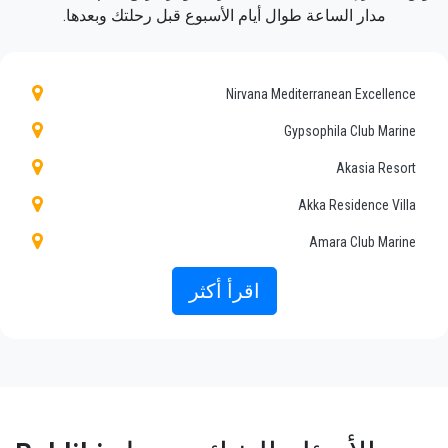
بطريقة ممتعة.
مدار الساعة طوال أيام الأسبوع قبل رحلتك وبعدها.
نقدم لعملائنا خدمة سيارات أجرة احترافية وخاصة ،
وبأسعار معقولة ، وسائقين محترفين وسيارات
Nirvana Mediterranean Excellence
مريحة إلى أي مكان في Beldibi.
Gypsophila Club Marine
Seja Transfer
ليست مجرد شركة عادية ، نحن
Akasia Resort
البديل الجميل للمواصلات العامة من وإلى Beldibi.
Akka Residence Villa
اكتشف جميع خدماتنا وأسعارنا. ماذا تنتظر ؟
Amara Club Marine
احجز الآن وسيلة النقل الخاصة بك في أنطاليا وسافر
Amara Premier Palace
اقرأ أكثر
إلى فندقك في Beldibi!
Armir Palace
تضمن الخبرة الواسعة لشركتنا لجميع عملائنا ضمان
Asel Hotel
خدمة احترافية للجميع ، وذلك بفضل أسعارنا الثابتة
Asia Hotel Beldibi
والظروف الاقتصادية. عملاؤنا هم أولويتنا القصوى
وسوف يستفيدون من السيارات المجهزة بكل
Aybel Inn Hotel