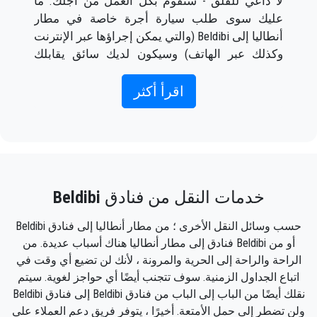
لا داعي للقلق - سنقوم بكل العمل من أجلك. ما
عليك سوى طلب سيارة أجرة خاصة في مطار
أنطاليا إلى Beldibi (والتي يمكن إجراؤها عبر الإنترنت
وكذلك عبر الهاتف) وسيكون لديك سائق يقابلك
خارج صالة الوصول مع كتابة اسمك على لافتة عندما
وصول الطائرة.
اقرأ أكثر
ما عليك سوى تضمين معلومات الرحلة الصحيحة
واسمك ورقم هاتفك المحمول ، وسيقوم فريق
Seja
Transfer
بتتبع رحلتك وسيكون هناك عندما تنزل من
الطائرة ، مع استعداد السيارة للذهاب ويد المساعدة
خدمات النقل من فنادق
Beldibi
جاهزة لمساعدتك في الأمتعة ويأخذك إلى وجهتك
في Beldibi.
حسب وسائل النقل الأخرى ؛ من مطار أنطاليا إلى فنادق Beldibi
أو من Beldibi فنادق إلى مطار أنطاليا هناك أسباب عديدة. من
ستكون تجربتك مع خدمة النقل الخاصة بنا رائعة لأن
الراحة والراحة إلى الحرية والمرونة ، لأنك لن تضيع أي وقت في
فريقنا محترفون فخورون سيضمنون أن يتم
اتباع الجداول الزمنية. سوف تتجنب أيضًا أي حواجز لغوية. سيتم
اصطحابك في الوقت المحدد ، ونقلك مع الفصل ،
نقلك أيضًا من الباب إلى الباب من فنادق Beldibi إلى فنادق Beldibi
وفي طريقك إلى وجهتك في أنطاليا إلى Beldibi
ولن تضطر إلى حمل الأمتعة. أخيرًا ، يتوفر فريق دعم العملاء على