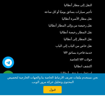
Nirvana Lagoon Villas Suites Spa Hotel
النقل إلى مطار أنطاليا
Onkel Hotels Beldibi Resort
تأجير سيارات بسائق يوميًا أو كل ساعة
Ozer Park Hotel
نقل مطار الأسرة أنطاليا
نقل رخيصة من وإلى المطار أنطاليا
Paloma Foresta Resort
نقل المطار رخيصة أنطاليا
Ring Beach Hotel
نقل المطار إلى أنطاليا
Rios Beach Hotel
نقل خاص من الباب إلى الباب
خدمة فاخرة بسائق VIP
Rixos Beldibi
جولات VIP الخاصة
Rixos Sungate
اكتشف انطاليا
Seagull Hotel
استئجار سيارة في أنطاليا
نحن نستخدم ملفات تعريف الارتباط الخاصة بنا والجهات الخارجية لتخصيص
Selcukhan Hotel
المحتوى وتحليل حركة مرور الويب.
Sonmez Garden Hotel
قبول
Sultan Hotel Beldibi