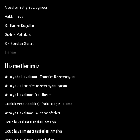
Mesafeli Satış Sözleşmesi
Şirketimiz, sunduğu hizmetlerin profesyonelliği ve bu
Hakkımızda
alanda uzun yıllardır edindiği deneyim sayesinde
Antalya şehrinde mükemmel bir üne sahiptir.
Şartlar ve Koşullar
Gizlilik Politikası
Müşterimize Kalkan tatillerinde maksimum konfor ve
Sık Sorulan Sorular
destek sağlıyoruz.
İletişim
Tüm şoförlerimiz İngilizce konuşur ve misafirlerimize
en üst düzeyde samimiyet ve profesyonellik sunar ve
Hizmetlerimiz
her yıl istihdam uygunluğu için sürekli kontrollere tabi
Antalyada Havalimanı Transfer Rezervasyonu
tutulur. Ulusal mevzuatın, bağımsız ulaşım hatlarının
Antalya`da transfer rezervasyonu yapın
kamu hizmetini düzenleyen gerekliliklerine saygı
Antalya Havalimanı`na Ulaşım
duyarak, sunduğumuz birçok hizmetten birine
rezervasyon yaptıranlardan büyük güven duyuyoruz.
Günlük veya Saatlik Şoförlü Araç Kiralama
Antalya Havalimanı Aile transferleri
Kalkan , Kalkan otelleri, Kalkan turları , etkinlik
Ucuz havaalanı transferi Antalya
organizasyonu ve Kalkan dışında istediğiniz her
Ucuz havalimanı transferleri Antalya
yerde özel adresler.