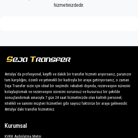
Müşterilerimize Kalkan'da her yere uygun fiyat,
hizmetinizdedir.
profesyonel şoförler ve konforlu araçlarla
profesyonel ve özel taksi hizmeti sunuyoruz.
Seja Transfer
sadece normal bir şirket değil, Kalkan
ile toplu taşıma araçlarına güzel bir alternatifiz.
Tüm hizmetlerimizi ve fiyatlarımızı keşfedin. Ne
bekliyorsun ?
Antalya'daki özel transferiniz için şimdi rezervasyon
yapın ve Kalkan'daki otelinize seyahat edin!
Antalya`da profesyonel, keyifli ve dakik bir transfer hizmeti arıyorsanız, paranızın
tam karşılığını, özenli ve yetenekli bir kadroyla bir araya getiriyorsanız, o zaman
Şirketimizin engin tecrübesi, sabit fiyatlarımız ve
Seja Transfer sizin için ideal bir seçimdir. rekabeti dışında, rezervasyon sürecini
kolaylaştırmak ve rezervasyon sürecini sorunsuz ve kusursuz bir şekilde
ekonomik koşullarımız sayesinde tüm
sonuçlandırmak amacıyla 7 gün 24 saat hizmetinizde olan kaliteli personel,
müşterilerimize herkes için profesyonel hizmet
nitelikli ve samimi müşteri hizmetleri gibi sayısız faktörün bir araya gelmesidir.
güvencesini garanti etmektedir. Müşterilerimiz en
Antalya`daki transfer hizmetiniz.
büyük önceliğimiz olup, her türlü konforla donatılmış
araçlardan ve mesleğine yakışır bir kadrodan
Kurumsal
faydalanacaktır.
KVKK Aydınlatma Metni