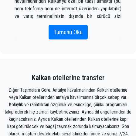
havalimanından Kalkan'ya özel bir taksi almaktır (bu,
hem telefonla hem de internet üzerinden yapılabilir)
ve varış terminalinizin dışında bir sürücü sizi
karşıladığında bir tabelada adınız yazılı olarak
karşılayacaktır. uçak gelir.
Tümünü Oku
Doğru uçuş bilgilerini, adınızı ve cep telefonu
numaranızı eklemeniz yeterlidir;
Seja Transfer
ekibi
uçuşunuzu izleyecek ve uçaktan indiğinizde, araç
gitmeye hazır ve bir yardım eli size yardımcı olmaya
Kalkan
otellerine transfer
hazır olacak. Kalkan'da sizi gideceğiniz yere
götürecek bagaj
Diğer Taşımalara Göre; Antalya havalimanından Kalkan otellerine
veya Kalkan otellerinden antalya havalimanına birçok sebep var.
Ekibimiz, zamanında alınmanızı, sınıfla transfer
Kolaylık ve rahatlıktan özgürlük ve esnekliğe, çünkü programları
edilmenizi ve Antalya'daki varış noktanıza Kalkan'ya
takip ederek hiç zaman kaybetmezsiniz. Ayrıca dil engellerinden de
keyifli bir şekilde ulaşmanızı sağlayacak gururlu
kaçınacaksınız. Ayrıca Kalkan otellerinden Kalkan otellerine kapı
profesyoneller olduğundan, transfer hizmetimizle
kapı götürülecek ve bagaj taşımak zorunda kalmayacaksınız. Son
olan deneyiminiz olağanüstü olacaktır.
olarak, müşteri destek ekibi seyahatinizden önce ve sonra 7/24