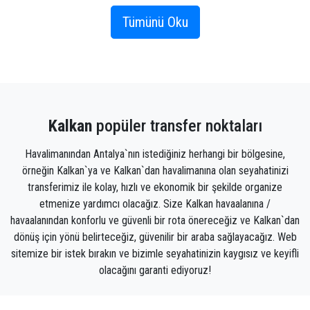
Antalya havalimanı transfer sistemi yaklaşık 3 saat
25 dakika sürmektedir. Ayrıca Dalaman Havalimanı'na
Tümünü Oku
yakın olan tatil için Kalkan'a gelen kişiler bu
havalimanını kullanarak yaklaşık 1 saat 43 dakikada
Kalkan'a transfer olmaktadır.
Kalkan'da Gezilecek Yerler:
Kalkan
popüler transfer noktaları
Letoon Antik Kenti
Havalimanından Antalya`nın istediğiniz herhangi bir bölgesine,
Xanthos antik kentine oldukça yakın olan Letoon,
örneğin Kalkan`ya ve Kalkan`dan havalimanına olan seyahatinizi
Yunan Mitolojisinde adı geçen birçok tanrı ve
transferimiz ile kolay, hızlı ve ekonomik bir şekilde organize
tanrıçanın tapınaklarını bünyesinde barındırmaktadır.
etmenize yardımcı olacağız. Size Kalkan havaalanına /
havaalanından konforlu ve güvenli bir rota önereceğiz ve Kalkan`dan
Xanthos Antik Kenti
dönüş için yönü belirteceğiz, güvenilir bir araba sağlayacağız. Web
UNESCO Dünya Mirası Listesi'nde yer alan Xanthos
sitemize bir istek bırakın ve bizimle seyahatinizin kaygısız ve keyifli
ve Letoon antik kentlerinde Likya Birliği'nin
olacağını garanti ediyoruz!
kalıntılarına rastlamak mümkündür. Bu kalıntılar,
ziyarete gelen turistlerin ilgisini çekmektedir.