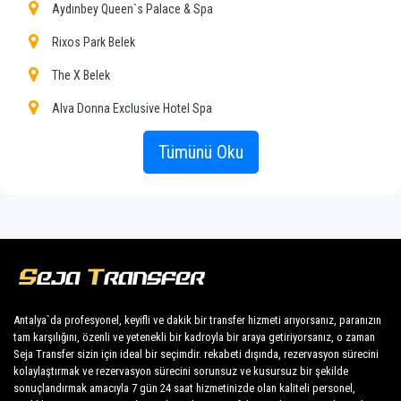
ile toplu taşıma araçlarına güzel bir alternatifiz.
Aydınbey Queen`s Palace & Spa
Tüm hizmetlerimizi ve fiyatlarımızı keşfedin. Ne
Rixos Park Belek
bekliyorsun ?
Antalya'daki özel transferiniz için şimdi rezervasyon
The X Belek
yapın ve Kadriye'daki otelinize seyahat edin!
Alva Donna Exclusive Hotel Spa
Şirketimizin engin tecrübesi, sabit fiyatlarımız ve
Aydınbey Famous Resort
Tümünü Oku
ekonomik koşullarımız sayesinde tüm
Belek Beach Resort
müşterilerimize herkes için profesyonel hizmet
güvencesini garanti etmektedir. Müşterilerimiz en
Crystal Family Resort Spa
büyük önceliğimiz olup, her türlü konforla donatılmış
Crystal Paraiso Verde Resort
araçlardan ve mesleğine yakışır bir kadrodan
faydalanacaktır.
Crystal Waterworld Resort Spa
Dyadom Hotel Resort
Şirketimiz, sunduğu hizmetlerin profesyonelliği ve bu
Antalya`da profesyonel, keyifli ve dakik bir transfer hizmeti arıyorsanız, paranızın
tam karşılığını, özenli ve yetenekli bir kadroyla bir araya getiriyorsanız, o zaman
Kirman Hotels Belazur Resort Spa
alanda uzun yıllardır edindiği deneyim sayesinde
Seja Transfer sizin için ideal bir seçimdir. rekabeti dışında, rezervasyon sürecini
Antalya şehrinde mükemmel bir üne sahiptir.
kolaylaştırmak ve rezervasyon sürecini sorunsuz ve kusursuz bir şekilde
Mholiday Hotels Belek
sonuçlandırmak amacıyla 7 gün 24 saat hizmetinizde olan kaliteli personel,