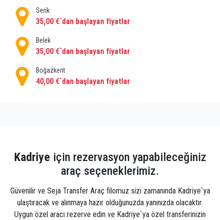
Müzeleri ve mağazaları ya da bir sonraki lezzetli
Serik
yemeği aramak için şehir merkezini keşfedin.
35,00 €`dan başlayan fiyatlar
Tiyatroda bir gösteriye katılabilir ya da ana caddede
yürüyüp geçen insanları seyredebilirsiniz.
Belek
35,00 €`dan başlayan fiyatlar
Kadriye'de şoförlü özel araç kiralayabilir veya
yürüyerek çıkıp bölgeyi daha kişisel olarak
Boğazkent
tanıyabilirsiniz. Küçük dükkanlardan birinde o
40,00 €`dan başlayan fiyatlar
mükemmel hediyelik eşyayı bulun veya yeni favori
galerinizde tüm sanatsal estetiğinizi yeniden
keşfedin.
Kadriye'de de araba kiralayabilir, şehir sınırlarının
ötesine ve vahşi maviye götürebilirsiniz. Sınırın
Kadriye
için rezervasyon yapabileceğiniz
ötesindeki daha küçük şehirleri ve kasabaları
araç seçeneklerimiz.
keşfedin ve arkalarındaki hikayeleri öğrenin.
Bir rehber eşliğinde özel transfer rezervasyonu
Güvenilir ve Seja Transfer Araç filomuz sizi zamanında Kadriye`ya
yapabilir, bir ilçe panayırını ziyaret edebilir ve pamuk
ulaştıracak ve alınmaya hazır olduğunuzda yanınızda olacaktır.
şekerlerin ağzınızda eridiği gibi çocukluk anılarınızın
Uygun özel aracı rezerve edin ve Kadriye`ya özel transferinizin