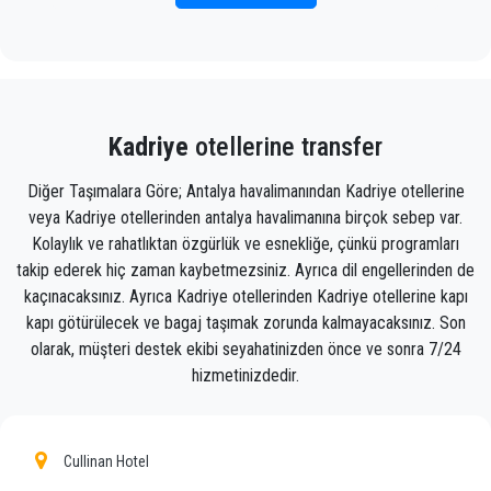
Doğru uçuş bilgilerini, adınızı ve cep telefonu
numaranızı eklemeniz yeterlidir;
Seja Transfer
ekibi
uçuşunuzu izleyecek ve uçaktan indiğinizde, araç
gitmeye hazır ve bir yardım eli size yardımcı olmaya
Kadriye
otellerine transfer
hazır olacak. Kadriye'da sizi gideceğiniz yere
götürecek bagaj
Diğer Taşımalara Göre; Antalya havalimanından Kadriye otellerine
veya Kadriye otellerinden antalya havalimanına birçok sebep var.
Ekibimiz, zamanında alınmanızı, sınıfla transfer
Kolaylık ve rahatlıktan özgürlük ve esnekliğe, çünkü programları
edilmenizi ve Antalya'daki varış noktanıza Kadriye'ya
takip ederek hiç zaman kaybetmezsiniz. Ayrıca dil engellerinden de
keyifli bir şekilde ulaşmanızı sağlayacak gururlu
kaçınacaksınız. Ayrıca Kadriye otellerinden Kadriye otellerine kapı
profesyoneller olduğundan, transfer hizmetimizle
kapı götürülecek ve bagaj taşımak zorunda kalmayacaksınız. Son
olan deneyiminiz olağanüstü olacaktır.
olarak, müşteri destek ekibi seyahatinizden önce ve sonra 7/24
Müşterilerimize Kadriye'da her yere uygun fiyat,
hizmetinizdedir.
profesyonel şoförler ve konforlu araçlarla
profesyonel ve özel taksi hizmeti sunuyoruz.
Cullinan Hotel
Seja Transfer
sadece normal bir şirket değil, Kadriye