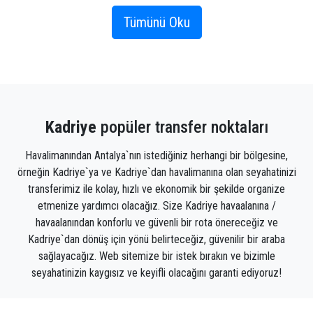
plaj parkı (Kadriye Sahil Parkı), lüks golf otelleri ve
tema parkı (The Land of Legends Kingdom),
Tümünü Oku
Türkiye'de bir golf sahasına sahip olan ve tabii ki
sayısız diğer dikkat çekici turistik yer ve plaja sahip
ilk tatil beldesidir. Toplanacak o kadar çok şey var ki,
şehir tatilinizin bir saniyesini bile boşa harcamak
istemeyeceksiniz.
Kadriye
popüler transfer noktaları
Transfer için ön rezervasyon yapın ve Kadriye'de
Havalimanından Antalya`nın istediğiniz herhangi bir bölgesine,
sizinle oteliniz arasında duran tek şey pasaport
örneğin Kadriye`ya ve Kadriye`dan havalimanına olan seyahatinizi
kontrolü ve bagaj teslimidir. Bir grubun parçası olarak
transferimiz ile kolay, hızlı ve ekonomik bir şekilde organize
seyahat ediyorsanız, özel bir minibüse gidin ve
etmenize yardımcı olacağız. Size Kadriye havaalanına /
herkesi pahalı taksilere veya aynı otobüse bindirme
havaalanından konforlu ve güvenli bir rota önereceğiz ve
zahmetinden kurtulun.
Kadriye`dan dönüş için yönü belirteceğiz, güvenilir bir araba
sağlayacağız. Web sitemize bir istek bırakın ve bizimle
Kadriye Gezilecek Yerler
seyahatinizin kaygısız ve keyifli olacağını garanti ediyoruz!
Kadriye'de yapılacak şeyleri istemeyeceksiniz.