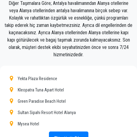
Diğer Taşımalara Göre; Antalya havalimanından Alanya otellerine
veya Alanya otellerinden antalya havalimanına birçok sebep var.
Ekibimiz, zamanında alınmanızı, sınıfla transfer
Kolaylık ve rahatlıktan özgürlük ve esnekliğe, çünkü programları
edilmenizi ve Antalya'daki varış noktanıza Alanya'ya
takip ederek hiç zaman kaybetmezsiniz. Ayrıca dil engellerinden de
keyifli bir şekilde ulaşmanızı sağlayacak gururlu
kaçınacaksınız. Ayrıca Alanya otellerinden Alanya otellerine kapı
profesyoneller olduğundan, transfer hizmetimizle
kapı götürülecek ve bagaj taşımak zorunda kalmayacaksınız. Son
olan deneyiminiz olağanüstü olacaktır.
olarak, müşteri destek ekibi seyahatinizden önce ve sonra 7/24
Müşterilerimize Alanya'da her yere uygun fiyat,
hizmetinizdedir.
profesyonel şoförler ve konforlu araçlarla
profesyonel ve özel taksi hizmeti sunuyoruz.
Yekta Plaza Residence
Seja Transfer
sadece normal bir şirket değil, Alanya
ile toplu taşıma araçlarına güzel bir alternatifiz.
Kleopatra Tuna Apart Hotel
Tüm hizmetlerimizi ve fiyatlarımızı keşfedin. Ne
Green Paradise Beach Hotel
bekliyorsun ?
Antalya'daki özel transferiniz için şimdi rezervasyon
Sultan Sipahi Resort Hotel Alanya
yapın ve Alanya'daki otelinize seyahat edin!
Mysea Hotel
Şirketimizin engin tecrübesi, sabit fiyatlarımız ve
Acar Hotel Alanya