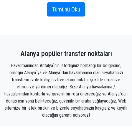
olarak Alanya'yı teklif etti.
Tümünü Oku
Alanya, Akdeniz'e bakan, üç tarafı büyük güzellikte ve
saf bir kıyı şeridi ile sınırlanmış, coğrafi olarak onu
bir yarımada yapan bir bölgedir.
Türk tarihi kaynaklarına göre Alanya önce Romalılar,
Alanya
popüler transfer noktaları
sonra Bizanslılar, Selçuklular ve son olarak da
Osmanlılar tarafından iskan edilmiş, günümüze kadar
Havalimanından Antalya`nın istediğiniz herhangi bir bölgesine,
yabancıların özellikle de Avrupalıların en çok tercih
örneğin Alanya`ya ve Alanya`dan havalimanına olan seyahatinizi
ettikleri yerlerden biri haline gelmiştir. stratejik
transferimiz ile kolay, hızlı ve ekonomik bir şekilde organize
coğrafi konum ve güzel plajlar.
etmenize yardımcı olacağız. Size Alanya havaalanına /
havaalanından konforlu ve güvenli bir rota önereceğiz ve Alanya`dan
Alanya'da turizm ve en güzel turistik yerleri:
dönüş için yönü belirteceğiz, güvenilir bir araba sağlayacağız. Web
sitemize bir istek bırakın ve bizimle seyahatinizin kaygısız ve keyifli
Alanya plajları :
olacağını garanti ediyoruz!
Kleopatra Sahili:
Çok güzel bir sahildir. Kumu altın