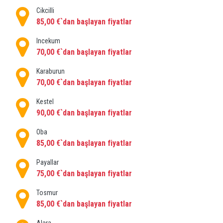
rengindedir ve suları parlak mavidir. Şoförlü veya özel
Cikcilli
transferli özel araç rezervasyonu yaparak oraya
85,00 €`dan başlayan fiyatlar
ulaşabilirsiniz. Ayrıca çevredeki otellerde de
kalabilirsiniz.
Incekum
70,00 €`dan başlayan fiyatlar
Alanya Marketleri :
Karaburun
70,00 €`dan başlayan fiyatlar
Alanium Alışveriş Merkezi:
Arkadaşlarınız ve aileniz
için güzel Türk hediyeleri ve temel ihtiyaçlar için
Kestel
90,00 €`dan başlayan fiyatlar
alışveriş yapma imkanı sağlayan 3 katlı küçük bir
alışveriş merkezidir, şoförünüz sizi otelinizden
Oba
alışverişe götürecek ve orada sizi bekleyecektir, tüm
85,00 €`dan başlayan fiyatlar
yapmanız gereken Alanya'da özel transfer
Payallar
rezervasyonu yapılır ve Şoför hizmetinizde olacaktır.
75,00 €`dan başlayan fiyatlar
Time Center:
Alanium Mall'dan daha büyüktür ve iki
Tosmur
katlıdır, içinde süpermarket, fast food restoranları ve
85,00 €`dan başlayan fiyatlar
Türk yemekleri bulunan giysi, parfüm ve aksesuar