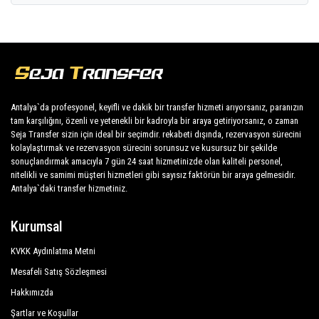
tüm bunlar
Seja Transfer
'de hem tasarım hem de
Aslan Kleopatra Beste Hotel
mekanik olarak kusursuz, en iyi arabalardan oluşan
Atak Suit Hotel
bir araç filosuna sahip. Sedanlar, minivanlar ve
minibüsler, 1 ila 54 kişilik gereksinimleri karşılar.
Atlas Hotel
Düzenli olarak kontrol edilen ve muayene edilen
Avena Resort Hotel
araçlar, kontrol ve sanitasyon öncelikli olmak üzere
Antalya`da profesyonel, keyifli ve dakik bir transfer hizmeti arıyorsanız, paranızın
tam karşılığını, özenli ve yetenekli bir kadroyla bir araya getiriyorsanız, o zaman
kendi periyodik değerlendirmelerimize tabi tutulur.
Aydoğar Hotel
Seja Transfer sizin için ideal bir seçimdir. rekabeti dışında, rezervasyon sürecini
kolaylaştırmak ve rezervasyon sürecini sorunsuz ve kusursuz bir şekilde
Aysev Hotel
sonuçlandırmak amacıyla 7 gün 24 saat hizmetinizde olan kaliteli personel,
Azak Beach Hotel
nitelikli ve samimi müşteri hizmetleri gibi sayısız faktörün bir araya gelmesidir.
Antalya`daki transfer hizmetiniz.
Azak Hotel
Kurumsal
Azur Resort Spa Hotel
KVKK Aydınlatma Metni
Balık Hotel
Mesafeli Satış Sözleşmesi
Banana Beach Hotel
Hakkımızda
Berkan Hotel
Şartlar ve Koşullar