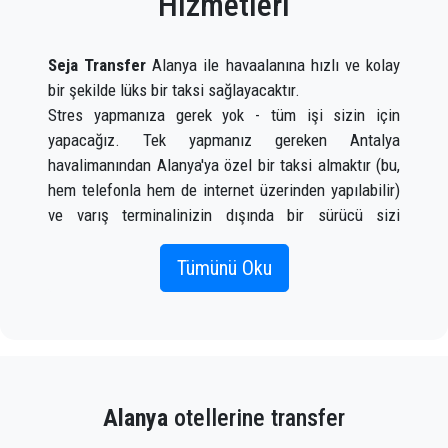
Hizmetleri
Seja Transfer
Alanya ile havaalanına hızlı ve kolay
bir şekilde lüks bir taksi sağlayacaktır.
Stres yapmanıza gerek yok - tüm işi sizin için
yapacağız. Tek yapmanız gereken Antalya
havalimanından Alanya'ya özel bir taksi almaktır (bu,
hem telefonla hem de internet üzerinden yapılabilir)
ve varış terminalinizin dışında bir sürücü sizi
karşıladığında bir tabelada adınız yazılı olarak
karşılayacaktır. uçak gelir.
Tümünü Oku
Doğru uçuş bilgilerini, adınızı ve cep telefonu
numaranızı eklemeniz yeterlidir;
Seja Transfer
ekibi
uçuşunuzu izleyecek ve uçaktan indiğinizde, araç
gitmeye hazır ve bir yardım eli size yardımcı olmaya
Alanya
otellerine transfer
hazır olacak. Alanya'da sizi gideceğiniz yere
götürecek bagaj