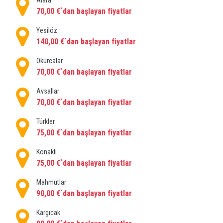
Alara
satan mağazaları vardır, araba veya özel ulaşım ile
70,00 €`dan başlayan fiyatlar
hızlıca ulaşabilirsiniz. .
Yesilöz
Mega Mall:
Alanya ve Antalya şehirleri arasındaki yol
140,00 €`dan başlayan fiyatlar
üzerinde bulunan büyük bir ticari market olup, yerel
Okurcalar
ve uluslararası markalardan, elektrikli ve elektronik ev
70,00 €`dan başlayan fiyatlar
aletlerine kadar her türlü mağazanın bulunduğu,
ailelerin ihtiyaç duyacağı her şeyi bulabileceğiniz,
Avsallar
70,00 €`dan başlayan fiyatlar
keyfini çıkarabileceğiniz bir alışveriş merkezidir. gün
boyu gezmek ve alışveriş yapmak.
Türkler
75,00 €`dan başlayan fiyatlar
Alanya Kalesi :
Konaklı
75,00 €`dan başlayan fiyatlar
Selçuklu lideri "Alaaddin Kay Kubat" tarafından on
üçüncü yüzyılda kentin korunması amacıyla yaptırılan
Mahmutlar
bir Selçuklu kalesidir. 83 bakan kulesi ve 140
90,00 €`dan başlayan fiyatlar
gözetleme kulesinden oluşur.
Kargıcak