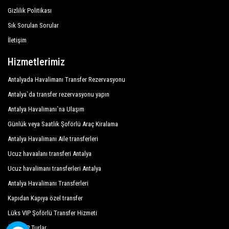
Best Alanya Hotel
Gizlilik Politikası
Sık Sorulan Sorular
Best Beach Hotel
İletişim
Bilkay Hotel
Hizmetlerimiz
Blue Camelot Beach Hotel
Antalyada Havalimanı Transfer Rezervasyonu
Blue Diamond Alya Hotel
Antalya`da transfer rezervasyonu yapın
Blue Heaven Hotel
Antalya Havalimanı`na Ulaşım
Big Blue Sky Hotel Suites
Günlük veya Saatlik Şoförlü Araç Kiralama
Antalya Havalimanı Aile transferleri
Blue Star Hotel
Ucuz havaalanı transferi Antalya
Blue Wave Suite Hotel
Ucuz havalimanı transferleri Antalya
Bora Bora Hotel
Antalya Havalimanı Transferleri
Kapıdan Kapıya özel transfer
Boulevard Hotel
Lüks VIP Şoförlü Transfer Hizmeti
Campus Hill Hotel
Özel VIP Turlar