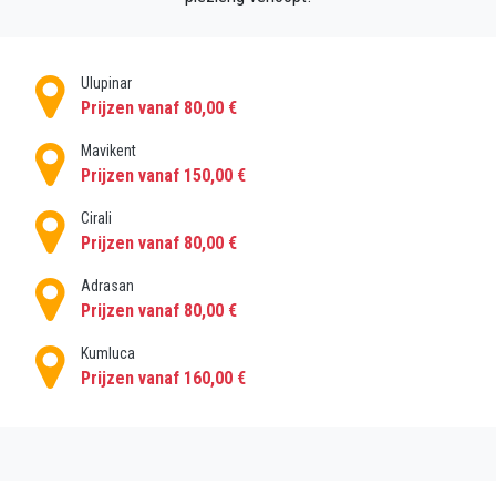
Hoe kom je bij Olympos?
Om zorgeloos naar Olympos te reizen, presenteren
Ulupinar
wij u handige tours met retourtransfers,
Prijzen vanaf 80,00 €
vertrektransfers, luchthaven- en hoteltransfers, enz.
We bieden ook vervoersdiensten van uw hotel naar
Mavikent
Prijzen vanaf 150,00 €
elke gewenste bestemming in en rond Olympos.
Cirali
Naast de luchthaven- en hoteltransfers presenteren
Prijzen vanaf 80,00 €
we ook dagtochten en privétransfers door de stad.
Adrasan
Prijzen vanaf 80,00 €
Kumluca
Prijzen vanaf 160,00 €