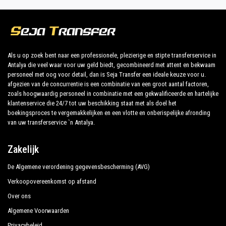
Arya Holiday Houses
Boek nu uw privétransfer in Antalya en reis naar uw
hotel in Olympos!
Asya Bungalow
Aygun Pension
De uitgebreide ervaring van ons bedrijf garandeert al
Als u op zoek bent naar een professionele, plezierige en stipte transferservice in
Antalya die veel waar voor uw geld biedt, gecombineerd met attent en bekwaam
Azra Villas
onze klanten de zekerheid van een professionele
personeel met oog voor detail, dan is Seja Transfer een ideale keuze voor u.
service voor iedereen, dankzij onze vaste prijzen en
afgezien van de concurrentie is een combinatie van een groot aantal factoren,
Azur Hotel
economische voorwaarden. Onze klanten zijn onze
zoals hoogwaardig personeel in combinatie met een gekwalificeerde en hartelijke
klantenservice die 24/7 tot uw beschikking staat met als doel het
Barıs Pension Bungalows
topprioriteit en zullen profiteren van auto's die zijn
boekingsproces te vergemakkelijken en een vlotte en onberispelijke afronding
uitgerust met alle comfort en personeel dat hun
van uw transferservice `n Antalya.
Blue White Hotel
beroep waardig is.
Blue Paradise Pension
Zakelijk
Ons bedrijf heeft een uitstekende reputatie in de
Bungalow Halil
De Algemene verordening gegevensbescherming (AVG)
stad Antalya dankzij de professionaliteit van de
Bungalow Sky
aangeboden diensten en de jarenlange ervaring in het
Verkoopovereenkomst op afstand
veld.
Over ons
Campo Portakal
Algemene Voorwaarden
Canada Hotel
Wij bieden maximaal comfort en ondersteuning aan
Privacybeleid