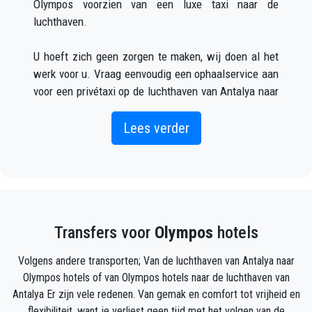
Olympos voorzien van een luxe taxi naar de
luchthaven.
U hoeft zich geen zorgen te maken, wij doen al het
werk voor u. Vraag eenvoudig een ophaalservice aan
voor een privétaxi op de luchthaven van Antalya naar
Olympos (wat zowel online als telefonisch kan) en u
zult een chauffeur ontmoeten buiten de aankomsthal
Lees verder
met uw naam op een bord geschreven wanneer uw
vliegtuig arriveert.
Vermeld gewoon de juiste vluchtinformatie, uw naam
en mobiele telefoonnummer, en het
Seja Transfer
-
Transfers voor
Olympos
hotels
team zal uw vlucht volgen en zal er zijn wanneer u
uit het vliegtuig stapt, met de auto klaar voor vertrek
Volgens andere transporten; Van de luchthaven van Antalya naar
en een helpende hand klaar om u te helpen met uw
Olympos hotels of van Olympos hotels naar de luchthaven van
bagage en brengt u naar uw bestemming in Olympos.
Antalya Er zijn vele redenen. Van gemak en comfort tot vrijheid en
flexibiliteit, want je verliest geen tijd met het volgen van de