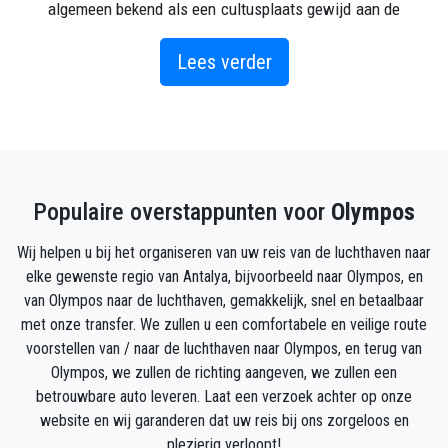
algemeen bekend als een cultusplaats gewijd aan de
vuurgod Hephaistos (met een grote tempel gebouwd
ter ere van hem op de plaats van de Chimaera).
Lees verder
Er zijn ook verwijzingen in Plutarchus naar rituele
feesten die hier plaatsvinden ter ere van Mithras, de
Perzische god van het licht.
De romantische plek met de ruïnes van het oude
Populaire overstappunten voor
Olympos
Olympos en de fascinerende eeuwige vlam van de
Chimaera (in het Turks Yanartaş genoemd) bevinden
Wij helpen u bij het organiseren van uw reis van de luchthaven naar
zich beide in de buurt van de vakantiedorpen
elke gewenste regio van Antalya, bijvoorbeeld naar Olympos, en
Olympos en Çıralı in het zuidelijke deel van het park.
van Olympos naar de luchthaven, gemakkelijk, snel en betaalbaar
met onze transfer. We zullen u een comfortabele en veilige route
Zowel Olympos als Çıralı zijn plekken om achterover
voorstellen van / naar de luchthaven naar Olympos, en terug van
te leunen en uit te rusten van het bezoeken van
Olympos, we zullen de richting aangeven, we zullen een
bezienswaardigheden, en het lange kiezelstrand hier,
betrouwbare auto leveren. Laat een verzoek achter op onze
dat tussen de twee dorpen loopt, is een belangrijke
website en wij garanderen dat uw reis bij ons zorgeloos en
attractie voor toeristen.
plezierig verloopt!