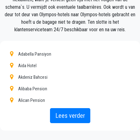
Uw ervaring met onze transferservice zal uitstekend
schema`s. U vermijdt ook eventuele taalbarrières. Ook wordt u van
zijn, aangezien ons team trotse professionals zijn
deur tot deur van Olympos-hotels naar Olympos-hotels gebracht en
die ervoor zullen zorgen dat u op tijd wordt
hoeft u de bagage niet te dragen. Ten slotte is het
opgehaald, met klasse wordt overgebracht en op een
klantenserviceteam 24/7 beschikbaar voor en na uw reis.
plezierige manier naar uw bestemming in Antalya
naar Olympos gaat.
Adabella Pansiyon
Wij bieden onze klanten een professionele en privé
taxiservice, met een betaalbaar tarief, professionele
Aida Hotel
chauffeurs en comfortabele auto's naar overal in
Akdeniz Bahcesi
Olympos.
Alibaba Pension
Seja Transfer
is niet alleen een normaal bedrijf, wij
Alican Pension
zijn het mooie alternatief voor het openbaar vervoer
van of naar Olympos.
Anabella Pension
Lees verder
Anatolia Resort
Ontdek al onze diensten en tarieven. Waar wacht je
op ?
Armina Hotel Pension