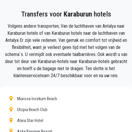
en mobiele telefoonnummer, en het
Seja Transfer
-
Transfers voor
Karaburun
hotels
team zal uw vlucht volgen en zal er zijn wanneer u
uit het vliegtuig stapt, met de auto klaar voor vertrek
Volgens andere transporten; Van de luchthaven van Antalya naar
en een helpende hand klaar om u te helpen met uw
Karaburun hotels of van Karaburun hotels naar de luchthaven van
bagage en brengt u naar uw bestemming in
Antalya Er zijn vele redenen. Van gemak en comfort tot vrijheid en
Karaburun.
flexibiliteit, want je verliest geen tijd met het volgen van de
schema`s. U vermijdt ook eventuele taalbarrières. Ook wordt u van
Uw ervaring met onze transferservice zal uitstekend
deur tot deur van Karaburun-hotels naar Karaburun-hotels gebracht
zijn, aangezien ons team trotse professionals zijn
en hoeft u de bagage niet te dragen. Ten slotte is het
die ervoor zullen zorgen dat u op tijd wordt
klantenserviceteam 24/7 beschikbaar voor en na uw reis.
opgehaald, met klasse wordt overgebracht en op een
plezierige manier naar uw bestemming in Antalya
naar Karaburun gaat.
Miarosa İncekum Beach
Wij bieden onze klanten een professionele en privé
Utopia Beach Club
taxiservice, met een betaalbaar tarief, professionele
Alara Star Hotel
chauffeurs en comfortabele auto's naar overal in
Karaburun.
Aska Bayview Resort