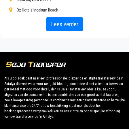
Oz Hotels Incekum Beach
Seja Transfer
is niet alleen een normaal bedrijf, wij
zijn het mooie alternatief voor het openbaar vervoer
Incekum Su Hotel
Lees verder
van of naar Karaburun.
Miarosa Incekum West Resort
Ontdek al onze diensten en tarieven. Waar wacht je
Ozkaymak Incekum Hotel
op ?
TT Hotels Pegasos Royal
Boek nu uw privétransfer in Antalya en reis naar uw
Fun Sun Smart Miarosa Incekum
hotel in Karaburun!
Utopia Resort Residence
Als u op zoek bent naar een professionele, plezierige en stipte transferservice in
Antalya die veel waar voor uw geld biedt, gecombineerd met attent en bekwaam
Annabella Diamond Hotel Spa
De uitgebreide ervaring van ons bedrijf garandeert al
personeel met oog voor detail, dan is Seja Transfer een ideale keuze voor u.
onze klanten de zekerheid van een professionele
afgezien van de concurrentie is een combinatie van een groot aantal factoren,
Antik Hotel
service voor iedereen, dankzij onze vaste prijzen en
zoals hoogwaardig personeel in combinatie met een gekwalificeerde en hartelijke
klantenservice die 24/7 tot uw beschikking staat met als doel het
Aska Baran Hotel
economische voorwaarden. Onze klanten zijn onze
boekingsproces te vergemakkelijken en een vlotte en onberispelijke afronding
topprioriteit en zullen profiteren van auto's die zijn
van uw transferservice `n Antalya.
Aska Just In Beach
uitgerust met alle comfort en personeel dat hun
Azura Deluxe Resort Spa Hotel
beroep waardig is.