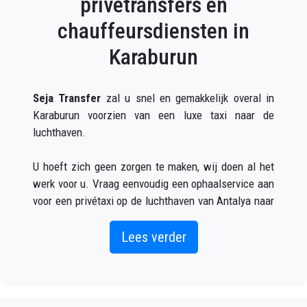
privétransfers en
chauffeursdiensten in
Karaburun
Seja Transfer
zal u snel en gemakkelijk overal in
Karaburun voorzien van een luxe taxi naar de
luchthaven.
U hoeft zich geen zorgen te maken, wij doen al het
werk voor u. Vraag eenvoudig een ophaalservice aan
voor een privétaxi op de luchthaven van Antalya naar
Karaburun (wat zowel online als telefonisch kan) en
u zult een chauffeur ontmoeten buiten de
Lees verder
aankomsthal met uw naam op een bord geschreven
wanneer uw vliegtuig arriveert.
Vermeld gewoon de juiste vluchtinformatie, uw naam