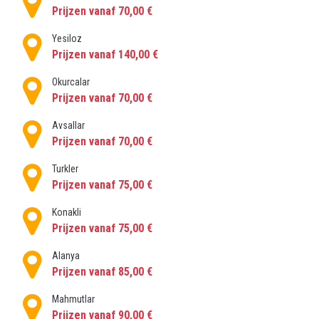
ein Paar, eine kleine Gruppe oder eine große Gruppe
Prijzen vanaf 70,00 €
sind, wir können Ihnen mit einem Transfer vom
Yesiloz
Flughafen Antalya nach Karaburun helfen.
Prijzen vanaf 140,00 €
Ihre Abholung vom Flughafen ist immer privat. Wir
stellen Ihnen ein privates Auto und einen Fahrer zur
Okurcalar
Verfügung. Er bringt Sie auf dem schnellsten Weg zu
Prijzen vanaf 70,00 €
Ihrer Unterkunft und fährt unterwegs sicher, damit
Avsallar
Sie sich entspannt zurücklehnen und die Fahrt
Prijzen vanaf 70,00 €
genießen können.
Turkler
Prijzen vanaf 75,00 €
Konakli
Prijzen vanaf 75,00 €
Alanya
Prijzen vanaf 85,00 €
Mahmutlar
Prijzen vanaf 90,00 €