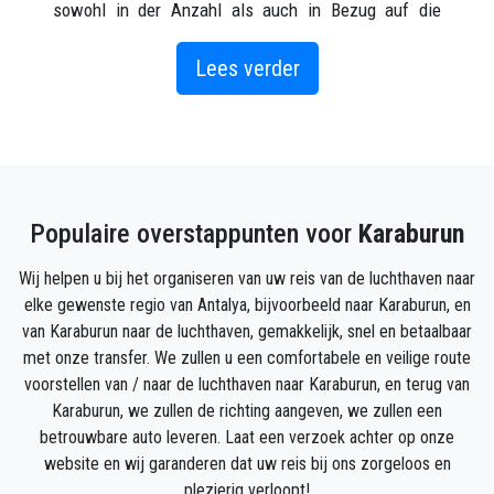
sowohl in der Anzahl als auch in Bezug auf die
Vielfalt der angebotenen Dienstleistungen. Neben 3-,
4- und 5-Sterne-Hotels gibt es in Alanya Karaburun
Lees verder
auch viele Pensionen und Aparthotels.
Die meisten Hotels in Karaburun liegen an der Küste,
ganz in der Nähe des Meeres. Wenn Sie hier in einem
der Hotels in Karaburun übernachten, können Sie das
Populaire overstappunten voor
Karaburun
Meer nach einem kurzen Spaziergang erreichen und
die Basare und Restaurants im Stadtzentrum bequem
Wij helpen u bij het organiseren van uw reis van de luchthaven naar
erreichen.
elke gewenste regio van Antalya, bijvoorbeeld naar Karaburun, en
van Karaburun naar de luchthaven, gemakkelijk, snel en betaalbaar
Da es viele Hotels und Unterkünfte beherbergt, gibt
met onze transfer. We zullen u een comfortabele en veilige route
es in Alanya Karaburun eine Unterkunftsoption, die
voorstellen van / naar de luchthaven naar Karaburun, en terug van
für jedes Budget geeignet ist. Sie können entweder
Karaburun, we zullen de richting aangeven, we zullen een
einen Luxusurlaub in einem mit Sternen übersäten
betrouwbare auto leveren. Laat een verzoek achter op onze
Hotel in Alanya Karaburun verbringen oder einen
website en wij garanderen dat uw reis bij ons zorgeloos en
günstigen Aufenthalt in einem kleineren Hotel oder
plezierig verloopt!