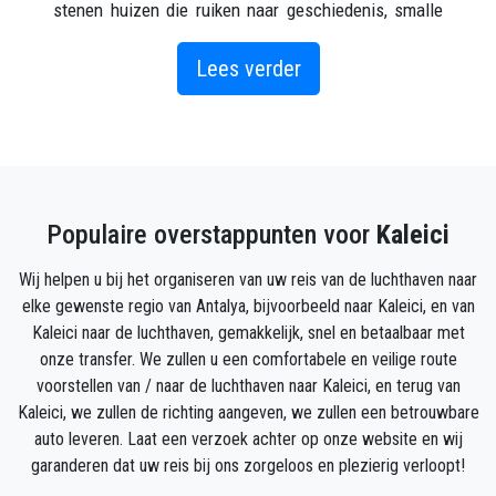
stenen huizen die ruiken naar geschiedenis, smalle
straatjes, het nachtleven, het Mermerli-strand en de
jachthaven. Dit is de oudste nederzetting. Hoewel
Lees verder
het vooral de voorkeur heeft voor zee-zand-
zontoerisme, wordt Antalya, het vakantieparadijs van
het Middellandse Zeegebied, overspoeld door zowel
lokale als buitenlandse toeristen met een rijke
historische monumenten en oude plaatsen. Dus, hier
Populaire overstappunten voor
Kaleici
zijn de plaatsen die je kunt bezoeken in Antalya
Kaleici.
Wij helpen u bij het organiseren van uw reis van de luchthaven naar
elke gewenste regio van Antalya, bijvoorbeeld naar Kaleici, en van
zoals Mustafa Kemal Atatürk ooit zei toen hij
Kaleici naar de luchthaven, gemakkelijk, snel en betaalbaar met
Antalya in 1930 bezocht: "Antalya is ongetwijfeld de
onze transfer. We zullen u een comfortabele en veilige route
mooiste plek ter wereld.
voorstellen van / naar de luchthaven naar Kaleici, en terug van
van de geschiedenis Antalya Kaleici
Kaleici, we zullen de richting aangeven, we zullen een betrouwbare
dus laten we een beetje van de geschiedenis
auto leveren. Laat een verzoek achter op onze website en wij
noemen, zodat we meer kunnen genieten tijdens een
garanderen dat uw reis bij ons zorgeloos en plezierig verloopt!
bezoek aan deze historische regio, die