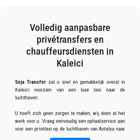
periode tot op de dag van vandaag weerspiegelt en
daar prachtige foto's te maken. Over historische
plaatsen gesproken, ik zou graag de oude stad van
Volledig aanpasbare
Termessos willen zien, die hier slechts 35 kilometer
vandaan ligt. u kunt het bereiken met uw auto of
privétransfers en
privétransfer.
chauffeursdiensten in
Antalya Kaleici-jachthaven
Kaleici
Omgeven door muren en met een prachtig uitzicht,
Seja Transfer
zal u snel en gemakkelijk overal in
was de jachthaven een van de belangrijkste handels-
Kaleici voorzien van een luxe taxi naar de
en handelshavens van de Middellandse Zee tijdens
luchthaven.
de Byzantijnse periode. Nu worden er in de haven
dagelijks rondvaarten georganiseerd voor binnen- en
U hoeft zich geen zorgen te maken, wij doen al het
buitenlandse toeristen. Je moet het proberen terwijl
werk voor u. Vraag eenvoudig een ophaalservice aan
je daar op een zonnige dag een boottocht maakt in
voor een privétaxi op de luchthaven van Antalya naar
Antalya.
Kaleici (wat zowel online als telefonisch kan) en u