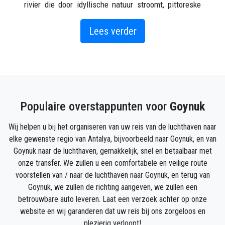
rivier die door idyllische natuur stroomt, pittoreske
watervallen en een opmerkelijke kloof.
De canyon is een soort avonturenpark en biedt
Lees verder
diverse gevarieerde activiteiten in de buurt. Deze
omvatten raften, canyoning-safaritochten, paintball
en begeleide wandeltochten voor een canyoning-
avontuur.
Als je nog meer spanning wilt, kun je een ritje maken
Populaire overstappunten voor
Goynuk
met de zipline, die zich 40 meter boven de grond
bevindt.
Wij helpen u bij het organiseren van uw reis van de luchthaven naar
Het is echter ook mogelijk om op eigen gelegenheid
elke gewenste regio van Antalya, bijvoorbeeld naar Goynuk, en van
een ongeveer 3 kilometer lang parcours in de Göynük
Goynuk naar de luchthaven, gemakkelijk, snel en betaalbaar met
Canyon te verkennen.
onze transfer. We zullen u een comfortabele en veilige route
voorstellen van / naar de luchthaven naar Goynuk, en terug van
Hoe kom je in Goynuk?
Goynuk, we zullen de richting aangeven, we zullen een
Via ons kunt u uw privétransfer boeken naar uw
betrouwbare auto leveren. Laat een verzoek achter op onze
Kiris-bestemming vanaf de luchthaven van Antalya
website en wij garanderen dat uw reis bij ons zorgeloos en
of naar bestemmingen in de buurlanden.
plezierig verloopt!