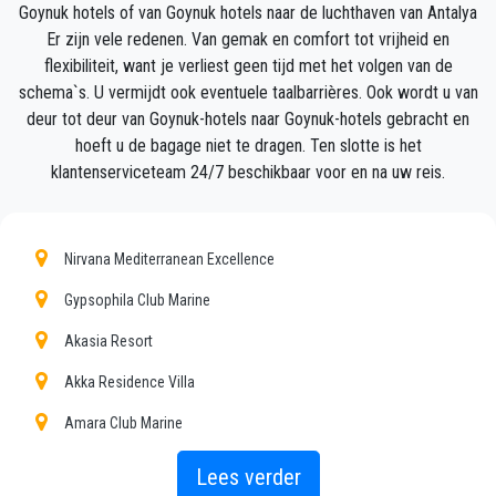
Goynuk hotels of van Goynuk hotels naar de luchthaven van Antalya
bagage en brengt u naar uw bestemming in Goynuk.
Er zijn vele redenen. Van gemak en comfort tot vrijheid en
flexibiliteit, want je verliest geen tijd met het volgen van de
Uw ervaring met onze transferservice zal uitstekend
schema`s. U vermijdt ook eventuele taalbarrières. Ook wordt u van
zijn, aangezien ons team trotse professionals zijn
deur tot deur van Goynuk-hotels naar Goynuk-hotels gebracht en
die ervoor zullen zorgen dat u op tijd wordt
hoeft u de bagage niet te dragen. Ten slotte is het
opgehaald, met klasse wordt overgebracht en op een
klantenserviceteam 24/7 beschikbaar voor en na uw reis.
plezierige manier naar uw bestemming in Antalya
naar Goynuk gaat.
Nirvana Mediterranean Excellence
Wij bieden onze klanten een professionele en privé
taxiservice, met een betaalbaar tarief, professionele
Gypsophila Club Marine
chauffeurs en comfortabele auto's naar overal in
Akasia Resort
Goynuk.
Akka Residence Villa
Seja Transfer
is niet alleen een normaal bedrijf, wij
Amara Club Marine
zijn het mooie alternatief voor het openbaar vervoer
van of naar Goynuk.
Amara Premier Palace
Lees verder