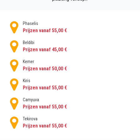
Onze chauffeur wacht op u in de aankomsthal met
een welkomstbord met uw naam en brengt u in de
geselecteerde auto rechtstreeks naar uw
Phaselis
bestemming, de auto is alleen beschikbaar voor u, uw
Prijzen vanaf 55,00 €
gezin of uw groep, zonder te hoeven delen het met
andere mensen.
Beldibi
Prijzen vanaf 45,00 €
Boek de auto die het beste bij uw behoeften past,
van sedans, minibussen tot touringcars en luxe
Kemer
auto's, we hebben een breed scala aan voertuigen
Prijzen vanaf 50,00 €
beschikbaar op Antalya Airport.
Kiris
Prijzen vanaf 55,00 €
Camyuva
Prijzen vanaf 55,00 €
Tekirova
Prijzen vanaf 55,00 €