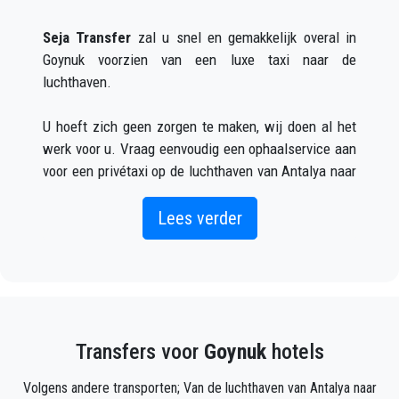
Seja Transfer
zal u snel en gemakkelijk overal in
Goynuk voorzien van een luxe taxi naar de
luchthaven.
U hoeft zich geen zorgen te maken, wij doen al het
werk voor u. Vraag eenvoudig een ophaalservice aan
voor een privétaxi op de luchthaven van Antalya naar
Goynuk (wat zowel online als telefonisch kan) en u
zult een chauffeur ontmoeten buiten de aankomsthal
Lees verder
met uw naam op een bord geschreven wanneer uw
vliegtuig arriveert.
Vermeld gewoon de juiste vluchtinformatie, uw naam
en mobiele telefoonnummer, en het
Seja Transfer
-
Transfers voor
Goynuk
hotels
team zal uw vlucht volgen en zal er zijn wanneer u
uit het vliegtuig stapt, met de auto klaar voor vertrek
Volgens andere transporten; Van de luchthaven van Antalya naar
en een helpende hand klaar om u te helpen met uw