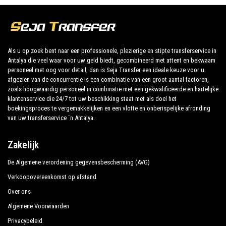
Crystal Flora Beach Resort
Derin Hotel
Wij bieden maximaal comfort en ondersteuning aan
de klant tijdens hun vakantie naar Goynuk.
Dosinia Luxury Resort
Als u op zoek bent naar een professionele, plezierige en stipte transferservice in
Endam Hotel
Antalya die veel waar voor uw geld biedt, gecombineerd met attent en bekwaam
Al onze chauffeurs spreken Engels en bieden onze
personeel met oog voor detail, dan is Seja Transfer een ideale keuze voor u.
gasten de grootst mogelijke hartelijkheid en
Gonul Palace Hotel
afgezien van de concurrentie is een combinatie van een groot aantal factoren,
professionaliteit en worden elk jaar onderworpen aan
zoals hoogwaardig personeel in combinatie met een gekwalificeerde en hartelijke
Grand Hotel Derin
klantenservice die 24/7 tot uw beschikking staat met als doel het
constante controles op geschiktheid van werk. Met
boekingsproces te vergemakkelijken en een vlotte en onberispelijke afronding
inachtneming van wat de nationale wetgeving vereist
Grand Pam Hotel
van uw transferservice `n Antalya.
met betrekking tot de openbare dienst van
Grand Park Kemer
onafhankelijke vervoerslijnen, krijgen we veel
Zakelijk
vertrouwen van degenen die een van de vele diensten
Grand Ring Hotel
boeken die we aanbieden.
De Algemene verordening gegevensbescherming (AVG)
Grand Sem Hotel
Verkoopovereenkomst op afstand
Privéadressen in Goynuk, Goynuk-hotels, Goynuk-
Green Stars Hotel
Over ons
tours, het organiseren van evenementen en elke
Algemene Voorwaarden
Hotel Golden Sun
andere plek die u wilt in of uit Goynuk.
Privacybeleid