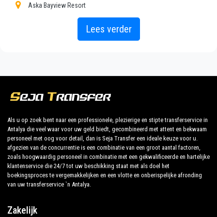
Aska Bayview Resort
van of naar Alara.
Oz Hotels Incekum Beach
Lees verder
Ontdek al onze diensten en tarieven. Waar wacht je
Incekum Su Hotel
op ?
Miarosa Incekum West Resort
Boek nu uw privétransfer in Antalya en reis naar uw
Ozkaymak Incekum Hotel
hotel in Alara!
TT Hotels Pegasos Club
De uitgebreide ervaring van ons bedrijf garandeert al
TT Hotels Pegasos Royal
onze klanten de zekerheid van een professionele
Als u op zoek bent naar een professionele, plezierige en stipte transferservice in
Antalya die veel waar voor uw geld biedt, gecombineerd met attent en bekwaam
Fun Sun Smart Miarosa Incekum
service voor iedereen, dankzij onze vaste prijzen en
personeel met oog voor detail, dan is Seja Transfer een ideale keuze voor u.
economische voorwaarden. Onze klanten zijn onze
afgezien van de concurrentie is een combinatie van een groot aantal factoren,
Utopia Resort Residence
topprioriteit en zullen profiteren van auto's die zijn
zoals hoogwaardig personeel in combinatie met een gekwalificeerde en hartelijke
klantenservice die 24/7 tot uw beschikking staat met als doel het
Annabella Diamond Hotel Spa
uitgerust met alle comfort en personeel dat hun
boekingsproces te vergemakkelijken en een vlotte en onberispelijke afronding
beroep waardig is.
van uw transferservice `n Antalya.
Antik Hotel
Aska Baran Hotel
Ons bedrijf heeft een uitstekende reputatie in de
Zakelijk