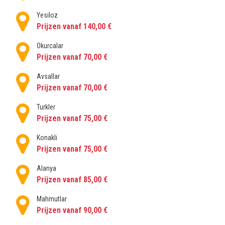
onderhandelingsvaardigheden nodig om een ​​erg dure
Yesiloz
rekening te vermijden. Bespaar uzelf zulke
Prijzen vanaf 140,00 €
onaangename verrassingen en geniet van uw
AlaraTransfer met ons betrouwbare bureau. Begin
Okurcalar
uw reis met Privatetransferantalya en geniet van uw
Prijzen vanaf 70,00 €
vakantie.
Avsallar
Prijzen vanaf 70,00 €
Turkler
Prijzen vanaf 75,00 €
Konakli
Prijzen vanaf 75,00 €
Alanya
Prijzen vanaf 85,00 €
Mahmutlar
Prijzen vanaf 90,00 €