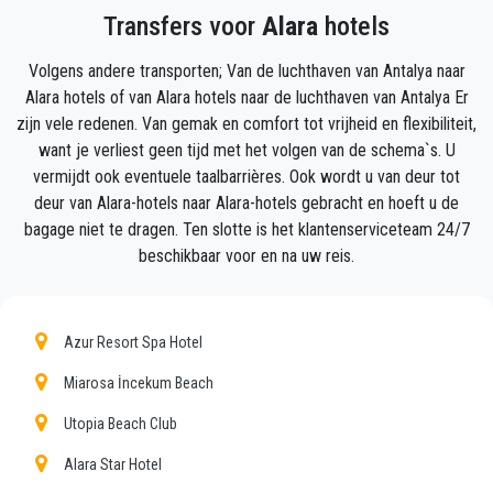
Transfers voor
Alara
hotels
uit het vliegtuig stapt, met de auto klaar voor vertrek
en een helpende hand klaar om u te helpen met uw
Volgens andere transporten; Van de luchthaven van Antalya naar
bagage en brengt u naar uw bestemming in Alara.
Alara hotels of van Alara hotels naar de luchthaven van Antalya Er
zijn vele redenen. Van gemak en comfort tot vrijheid en flexibiliteit,
Uw ervaring met onze transferservice zal uitstekend
want je verliest geen tijd met het volgen van de schema`s. U
zijn, aangezien ons team trotse professionals zijn
vermijdt ook eventuele taalbarrières. Ook wordt u van deur tot
die ervoor zullen zorgen dat u op tijd wordt
deur van Alara-hotels naar Alara-hotels gebracht en hoeft u de
opgehaald, met klasse wordt overgebracht en op een
bagage niet te dragen. Ten slotte is het klantenserviceteam 24/7
plezierige manier naar uw bestemming in Antalya
beschikbaar voor en na uw reis.
naar Alara gaat.
Wij bieden onze klanten een professionele en privé
Azur Resort Spa Hotel
taxiservice, met een betaalbaar tarief, professionele
chauffeurs en comfortabele auto's naar overal in
Miarosa İncekum Beach
Alara.
Utopia Beach Club
Seja Transfer
is niet alleen een normaal bedrijf, wij
Alara Star Hotel
zijn het mooie alternatief voor het openbaar vervoer