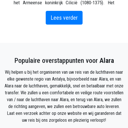
het Armeense koninkrijk Cilicië (1080-1375). Het
kasteel heeft een citadel binnen de buitenmuren. De
binnenkant van het kasteel wordt bereikt via een trap
Lees verder
van 180 treden, die in de rots is getunneld. Rond het
midden van de trap opent een verdieping naar een
stortbak. In de citadel, een paleis, accommodatie
voor het garnizoen, een moskee en een bad behoren
tot de ruïnes.
Populaire overstappunten voor
Alara
Het is een uitzonderlijk meesterwerk dat wacht op
wie op zoek is naar ontdekkingen over het culturele
Wij helpen u bij het organiseren van uw reis van de luchthaven naar
erfgoed van Alanya.
elke gewenste regio van Antalya, bijvoorbeeld naar Alara, en van
Alara naar de luchthaven, gemakkelijk, snel en betaalbaar met onze
Hoe kom je in Alara?
transfer. We zullen u een comfortabele en veilige route voorstellen
Alara ligt op de route Antalya-Alanya, in de stad
van / naar de luchthaven naar Alara, en terug van Alara, we zullen
Okurcalar en binnen de grenzen van het dorp
de richting aangeven, we zullen een betrouwbare auto leveren.
Çakallar.
Laat een verzoek achter op onze website en wij garanderen dat
Maak gebruik van een deur-tot-deur transfer, een
uw reis bij ons zorgeloos en plezierig verloopt!
comfortabele en probleemloze service waarmee u