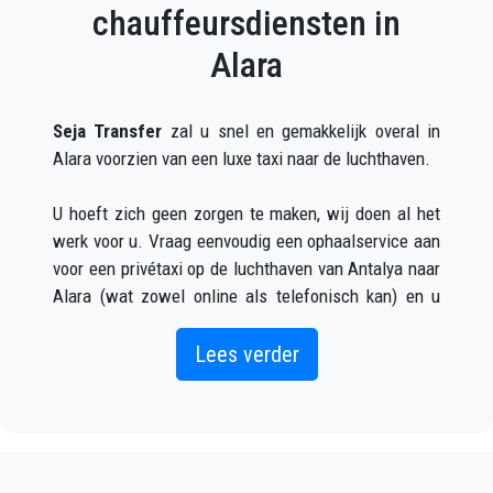
chauffeursdiensten in
Alara
Seja Transfer
zal u snel en gemakkelijk overal in
Alara voorzien van een luxe taxi naar de luchthaven.
U hoeft zich geen zorgen te maken, wij doen al het
werk voor u. Vraag eenvoudig een ophaalservice aan
voor een privétaxi op de luchthaven van Antalya naar
Alara (wat zowel online als telefonisch kan) en u
zult een chauffeur ontmoeten buiten de aankomsthal
met uw naam op een bord geschreven wanneer uw
Lees verder
vliegtuig arriveert.
Vermeld gewoon de juiste vluchtinformatie, uw naam
en mobiele telefoonnummer, en het
Seja Transfer
-
team zal uw vlucht volgen en zal er zijn wanneer u