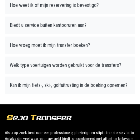
Hoe weet ik of mijn reservering is bevestigd?
Biedt u service buiten kantooruren aan?
Hoe vroeg moet ik mijn transfer boeken?
Welk type voertuigen worden gebruikt voor de transfers?
Kan ik mijn fiets-, ski-, golfuitrusting in de boeking opnemen?
Als u op zoek bent naar een professionele, plezierige en stipte transferservice in
Antalya die veel waar voor uw geld biedt, gecombineerd met attent en bekwaam