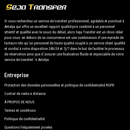
Antalya Ogretmen Evi
et rendez-vous à votre hôtel à Muratpasa !
Arkk Homes
La vaste expérience de notre entreprise garantit à
Si vous recherchez un service de transfert professionnel, agréable et ponctuel à
Antalya qui offre un excellent rapport qualité-prix combiné à un personnel
Atalla Hotel
tous nos clients l'assurance d'un service
attentif et qualifié avec le souci du détail, alors Seja Transfer est un choix idéal
professionnel pour tous, grâce à nos prix fixes et à
pour vous. en dehors de sa concurrence est une combinaison d`une myriade de
Aycan Hotel Antalya
nos conditions économiques. Nos clients sont notre
facteurs tels qu`un personnel de haute qualité couplé à un service client qualifié
et cordial à votre disposition 24h/24 et 7j/7 dans le but de faciliter le processus
Ayhan Hotel Antalya
priorité absolue et profiteront de voitures équipées
de réservation ainsi que d`assurer une finalisation fluide et impeccable de votre
tout confort et d'un personnel digne de leur métier.
service de transfert `n Antalya.
Aziz Hotel
Bayindir Palme Hotel
Notre entreprise a une excellente réputation dans la
Entreprise
ville d'Antalya grâce au professionnalisme des
Best Western Plus Khan Hotel
Protection des données personnelles et politique de confidentialité RGPD
services offerts et à l'expérience acquise dans le
Bilgehan Hotel
domaine depuis des années.
Contrat de vente à distance
À PROPOS DE NOUS
Cender Hotel
Nous offrons un maximum de confort et de soutien
Termes et conditions
Cihanay Hotel
au client pendant ses vacances à Muratpasa.
Politique de confidentialité
Club Hotel Delfino
Questions fréquemment posées