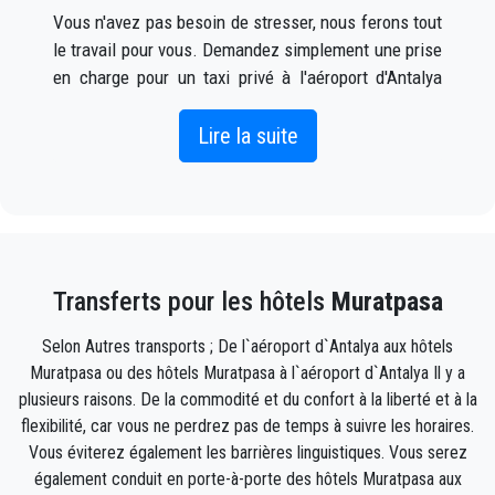
Vous n'avez pas besoin de stresser, nous ferons tout
le travail pour vous. Demandez simplement une prise
en charge pour un taxi privé à l'aéroport d'Antalya
vers Muratpasa (ce qui peut être fait en ligne ainsi
que par téléphone) et un chauffeur vous attendra à
Lire la suite
l'extérieur du terminal des arrivées avec votre nom
écrit sur un panneau lorsque votre l'avion arrive.
Incluez simplement les informations de vol
correctes, votre nom et votre numéro de téléphone
Transferts pour les hôtels
Muratpasa
portable, et l'équipe
Seja Transfer
suivra votre vol et
sera là lorsque vous descendez de l'avion, avec la
Selon Autres transports ; De l`aéroport d`Antalya aux hôtels
voiture prête à partir et un coup de main prêt à vous
Muratpasa ou des hôtels Muratpasa à l`aéroport d`Antalya Il y a
aider avec votre bagages et vous emmènera à
plusieurs raisons. De la commodité et du confort à la liberté et à la
destination à Muratpasa .
flexibilité, car vous ne perdrez pas de temps à suivre les horaires.
Vous éviterez également les barrières linguistiques. Vous serez
Votre expérience avec notre service de transfert sera
également conduit en porte-à-porte des hôtels Muratpasa aux
exceptionnelle car notre équipe est composée de