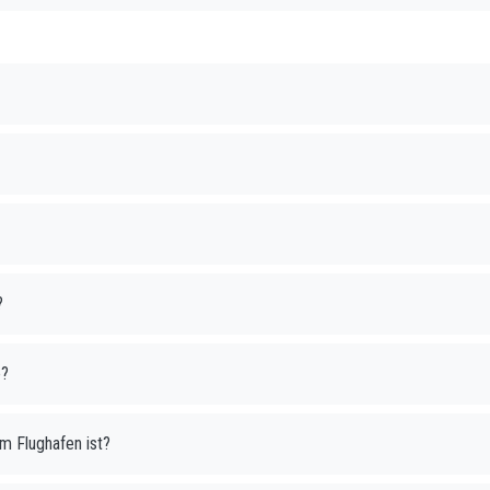
?
e?
am Flughafen ist?