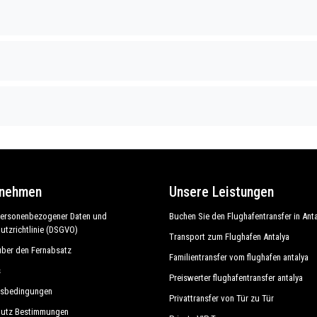
rnehmen
Unsere Leistungen
personenbezogener Daten und
Buchen Sie den Flughafentransfer in Ant
utzrichtlinie (DSGVO)
Transport zum Flughafen Antalya
über den Fernabsatz
Familientransfer vom flughafen antalya
s
Preiswerter flughafentransfer antalya
tsbedingungen
Privattransfer von Tür zu Tür
hutz Bestimmungen