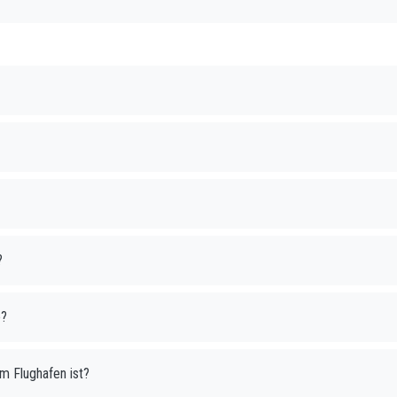
?
e?
am Flughafen ist?